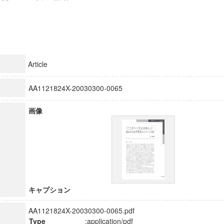
Article
AA1121824X-20030300-0065
画像
キャプション
AA1121824X-20030300-0065.pdf
Type
:application/pdf