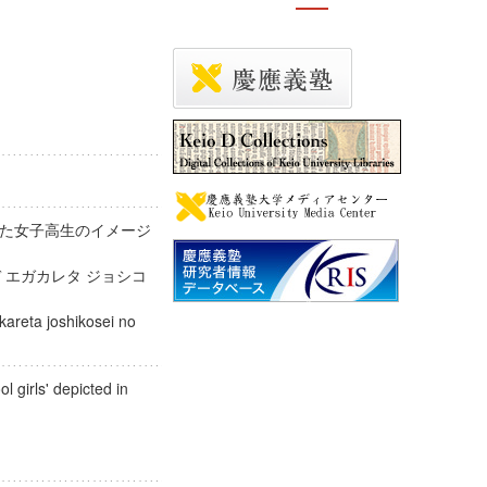
た女子高生のイメージ
デ エガカレタ ジョシコ
areta joshikosei no
l girls' depicted in