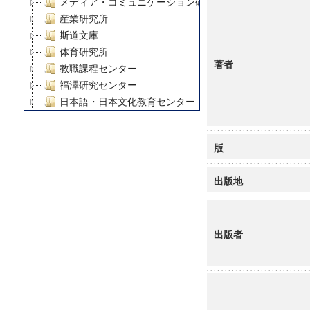
メディア・コミュニケーション研究所
産業研究所
斯道文庫
体育研究所
著者
教職課程センター
福澤研究センター
日本語・日本文化教育センター
アート・センター
外国語教育研究センター
版
デジタルメディア・コンテンツ統合研究センター
グローバルリサーチインスティテュート
出版地
塾内助成報告書
科学研究費補助金研究成果報告書
21世紀COEプログラム
出版者
慶應義塾大学グローバルCOEプログラム市民社会ガバナ
慶應義塾大学グローバルCOEプログラム論理と感性の先
博士課程教育リーディングプログラム「超成熟社会発展
学術雑誌掲載論文等(8)
その他