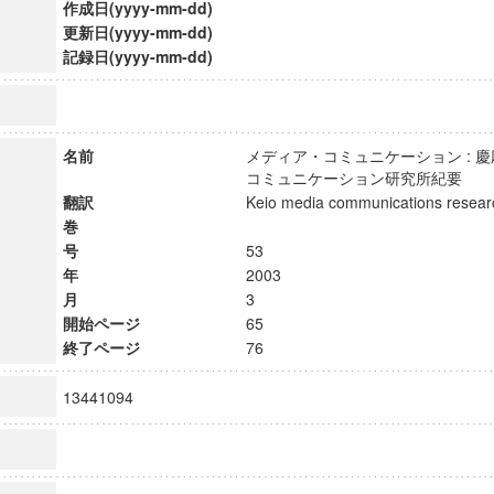
作成日(yyyy-mm-dd)
更新日(yyyy-mm-dd)
記録日(yyyy-mm-dd)
名前
メディア・コミュニケーション : 
コミュニケーション研究所紀要
翻訳
Keio media communications res
巻
号
53
年
2003
月
3
開始ページ
65
終了ページ
76
13441094