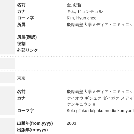
名前
金, 鉉哲
カナ
キム, ヒョンチョル
ローマ字
Kim, Hyun cheol
所属
慶應義塾大学メディア・コミュニケ
所属(翻訳)
役割
外部リンク
東京
名前
慶應義塾大学メディア・コミュニ
カナ
ケイオウ ギジュク ダイガク メデ
ンス教育研究センター
ケンキュウジョ
端的教育研究拠点
ローマ字
Keio gijuku daigaku media komyu
のサイエンス」
出版年(from:yyyy)
2003
出版年(to:yyyy)