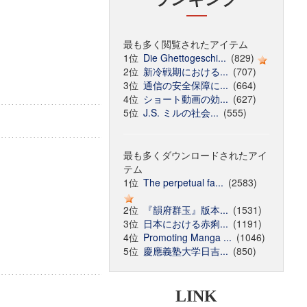
最も多く閲覧されたアイテム
1位
Die Ghettogeschi...
(829)
2位
新冷戦期における...
(707)
3位
通信の安全保障に...
(664)
4位
ショート動画の効...
(627)
5位
J.S. ミルの社会...
(555)
最も多くダウンロードされたアイ
テム
1位
The perpetual fa...
(2583)
2位
『韻府群玉』版本...
(1531)
3位
日本における赤痢...
(1191)
4位
Promoting Manga ...
(1046)
5位
慶應義塾大学日吉...
(850)
LINK