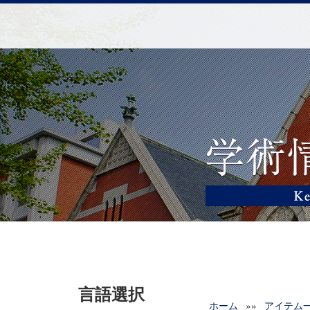
言語選択
ホーム
»»
アイテム