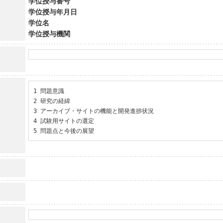
学位授与番号
学位授与年月日
学位名
学位授与機関
1 問題意識

2 研究の経緯

3 アーカイブ・サイトの機能と開発進捗状況

4 試験用サイトの選定

5 問題点と今後の展望