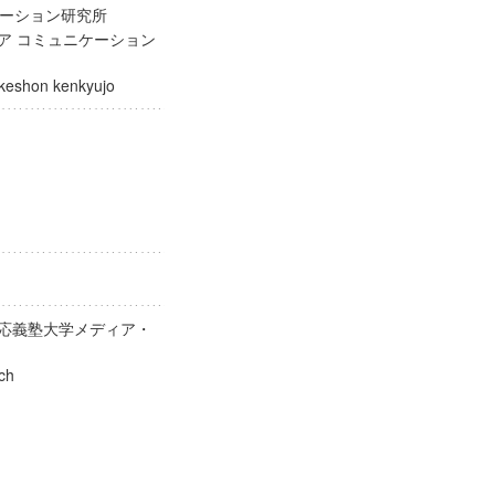
ケーション研究所
ィア コミュニケーション
nikeshon kenkyujo
慶応義塾大学メディア・
earch