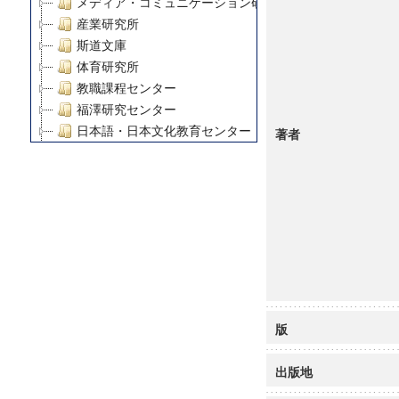
メディア・コミュニケーション研究所
産業研究所
斯道文庫
体育研究所
教職課程センター
福澤研究センター
日本語・日本文化教育センター
著者
アート・センター
外国語教育研究センター
デジタルメディア・コンテンツ統合研究センター
グローバルリサーチインスティテュート
塾内助成報告書
科学研究費補助金研究成果報告書
21世紀COEプログラム
慶應義塾大学グローバルCOEプログラム市民社会ガバナ
慶應義塾大学グローバルCOEプログラム論理と感性の先
版
博士課程教育リーディングプログラム「超成熟社会発展
学術雑誌掲載論文等(8)
出版地
その他