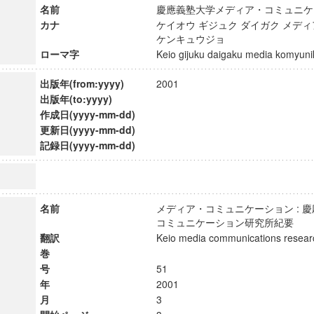
名前
慶應義塾大学メディア・コミュニ
カナ
ケイオウ ギジュク ダイガク メデ
ケンキュウジョ
ローマ字
Keio gijuku daigaku media komyu
出版年(from:yyyy)
2001
出版年(to:yyyy)
作成日(yyyy-mm-dd)
更新日(yyyy-mm-dd)
記録日(yyyy-mm-dd)
名前
メディア・コミュニケーション : 
コミュニケーション研究所紀要
翻訳
Keio media communications res
巻
号
51
年
2001
月
3