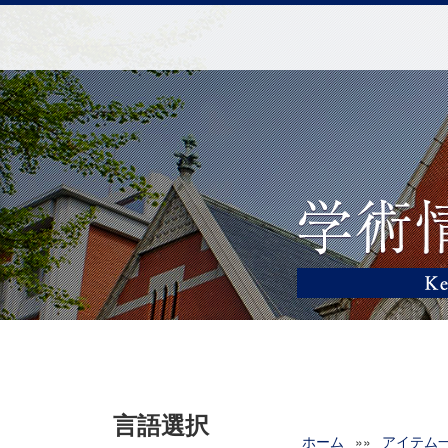
言語選択
ホーム
»»
アイテム