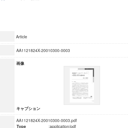
Article
AA1121824X-20010300-0003
画像
キャプション
AA1121824X-20010300-0003.pdf
Type
:application/pdf