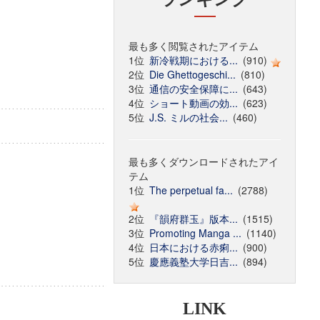
最も多く閲覧されたアイテム
1位
新冷戦期における...
(910)
2位
Die Ghettogeschi...
(810)
3位
通信の安全保障に...
(643)
4位
ショート動画の効...
(623)
5位
J.S. ミルの社会...
(460)
最も多くダウンロードされたアイ
テム
1位
The perpetual fa...
(2788)
2位
『韻府群玉』版本...
(1515)
3位
Promoting Manga ...
(1140)
4位
日本における赤痢...
(900)
5位
慶應義塾大学日吉...
(894)
LINK