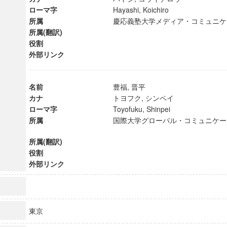
ローマ字
Hayashi, Koichiro
所属
慶応義塾大学メディア・コミュニ
所属(翻訳)
役割
外部リンク
名前
豊福, 晋平
カナ
トヨフク, シンペイ
ローマ字
Toyofuku, Shinpei
所属
国際大学グローバル・コミュニケー
所属(翻訳)
役割
外部リンク
ンス教育研究センター
端的教育研究拠点
のサイエンス」
東京