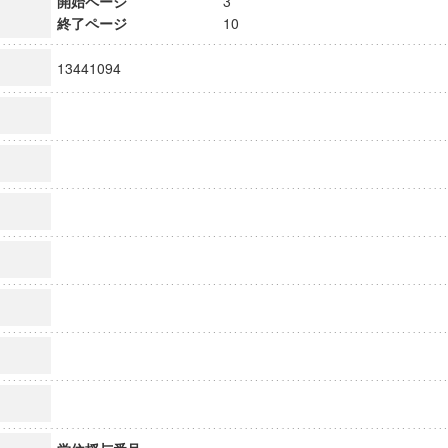
開始ページ
3
終了ページ
10
13441094