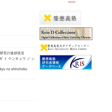
と研究の進捗状況
 ト ケンキュウ ノ シ
nkyu no shinchoku