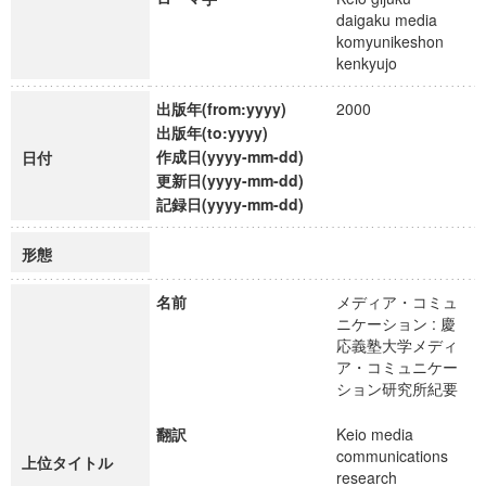
daigaku media
komyunikeshon
kenkyujo
出版年(from:yyyy)
2000
出版年(to:yyyy)
作成日(yyyy-mm-dd)
日付
更新日(yyyy-mm-dd)
記録日(yyyy-mm-dd)
形態
名前
メディア・コミュ
ニケーション : 慶
応義塾大学メディ
ア・コミュニケー
ション研究所紀要
翻訳
Keio media
communications
上位タイトル
research