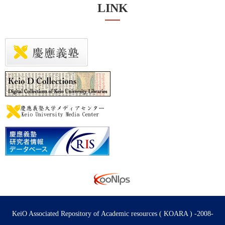
LINK
KeiO Associated Repository of Academic resources ( KOARA ) -2008-