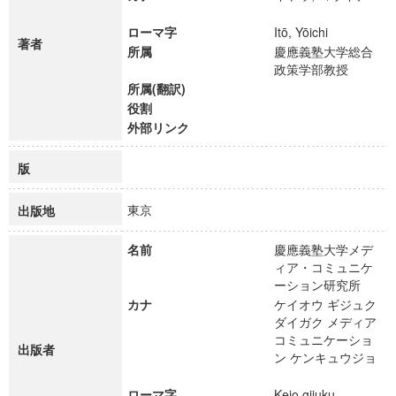
ローマ字
Itō, Yōichi
著者
所属
慶應義塾大学総合
政策学部教授
所属(翻訳)
役割
外部リンク
版
東京
出版地
名前
慶應義塾大学メデ
ィア・コミュニケ
ーション研究所
カナ
ケイオウ ギジュク
ダイガク メディア
コミュニケーショ
出版者
ン ケンキュウジョ
ローマ字
Keio gijuku