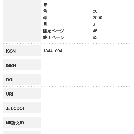
巻
号
50
年
2000
月
3
開始ページ
45
終了ページ
63
13441094
ISSN
ISBN
DOI
URI
JaLCDOI
NII論文ID