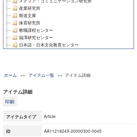
メディア・コミュニケーション研究所
産業研究所
斯道文庫
体育研究所
教職課程センター
福澤研究センター
日本語・日本文化教育センター
アート・センター
外国語教育研究センター
デジタルメディア・コンテンツ統合研究センター
ホーム
»»
グローバルリサーチインスティテュート
アイテム一覧
»» アイテム詳細
塾内助成報告書
科学研究費補助金研究成果報告書
アイテム詳細
21世紀COEプログラム
慶應義塾大学グローバルCOEプログラム市民社会ガバナンス
慶應義塾大学グローバルCOEプログラム論理と感性の先端的
Article
アイテムタイプ
博士課程教育リーディングプログラム「超成熟社会発展のサ
学術雑誌掲載論文等(8)
AA1121824X-20000300-0045
ID
その他