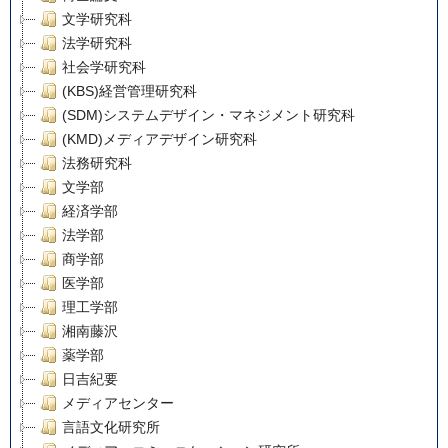
文学研究科
法学研究科
社会学研究科
(KBS)経営管理研究科
(SDM)システムデザイン・マネジメント研究科
(KMD)メディアデザイン研究科
法務研究科
文学部
経済学部
法学部
商学部
医学部
理工学部
湘南藤沢
薬学部
日吉紀要
メディアセンター
言語文化研究所