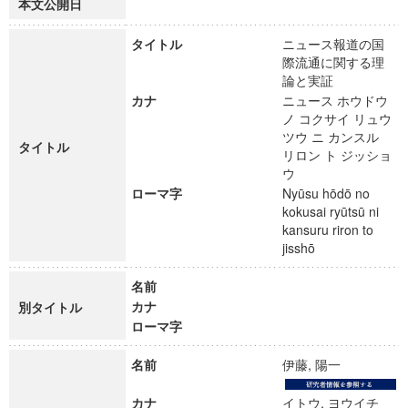
本文公開日
タイトル
ニュース報道の国
際流通に関する理
論と実証
カナ
ニュース ホウドウ
ノ コクサイ リュウ
ツウ ニ カンスル
タイトル
リロン ト ジッショ
ウ
ローマ字
Nyūsu hōdō no
kokusai ryūtsū ni
kansuru riron to
jisshō
名前
カナ
別タイトル
ローマ字
名前
伊藤, 陽一
カナ
イトウ, ヨウイチ