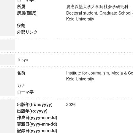
所属
慶應義塾大学大学院社会学研究
所属(翻訳)
Doctoral student, Graduate School
Keio University
役割
外部リンク
Tokyo
名前
Institute for Journalism, Media & 
Keio University
カナ
ローマ字
ンス教育研究センター
出版年(from:yyyy)
2026
端的教育研究拠点
出版年(to:yyyy)
のサイエンス」
作成日(yyyy-mm-dd)
更新日(yyyy-mm-dd)
記録日(yyyy-mm-dd)