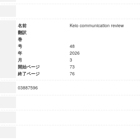
名前
Keio communication review
翻訳
巻
号
48
年
2026
月
3
開始ページ
73
終了ページ
76
03887596