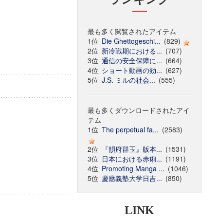
最も多く閲覧されたアイテム
1位
Die Ghettogeschi...
(829)
2位
新冷戦期における...
(707)
3位
通信の安全保障に...
(664)
4位
ショート動画の効...
(627)
5位
J.S. ミルの社会...
(555)
最も多くダウンロードされたアイ
テム
1位
The perpetual fa...
(2583)
2位
『韻府群玉』版本...
(1531)
3位
日本における赤痢...
(1191)
4位
Promoting Manga ...
(1046)
5位
慶應義塾大学日吉...
(850)
LINK