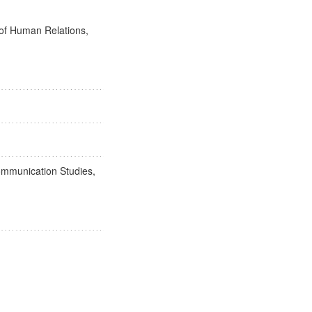
科
 of Human Relations,
Communication Studies,