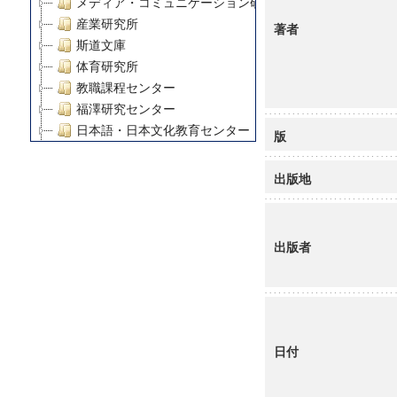
メディア・コミュニケーション研究所
産業研究所
著者
斯道文庫
体育研究所
教職課程センター
福澤研究センター
日本語・日本文化教育センター
版
アート・センター
外国語教育研究センター
出版地
デジタルメディア・コンテンツ統合研究センター
グローバルリサーチインスティテュート
塾内助成報告書
出版者
科学研究費補助金研究成果報告書
21世紀COEプログラム
慶應義塾大学グローバルCOEプログラム市民社会ガバナ
慶應義塾大学グローバルCOEプログラム論理と感性の先
博士課程教育リーディングプログラム「超成熟社会発展
日付
学術雑誌掲載論文等(8)
その他