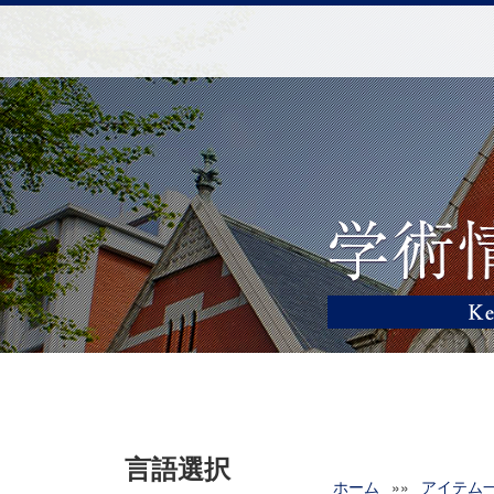
言語選択
ホーム
»»
アイテム