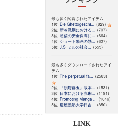
最も多く閲覧されたアイテム
1位
Die Ghettogeschi...
(829)
2位
新冷戦期における...
(707)
3位
通信の安全保障に...
(664)
4位
ショート動画の効...
(627)
5位
J.S. ミルの社会...
(555)
最も多くダウンロードされたアイ
テム
1位
The perpetual fa...
(2583)
2位
『韻府群玉』版本...
(1531)
3位
日本における赤痢...
(1191)
4位
Promoting Manga ...
(1046)
5位
慶應義塾大学日吉...
(850)
LINK