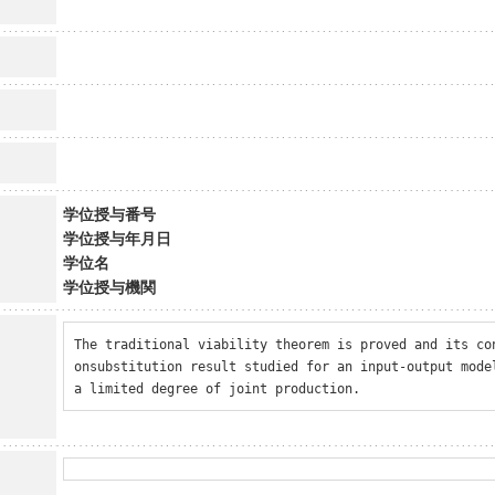
学位授与番号
学位授与年月日
学位名
学位授与機関
The traditional viability theorem is proved and its co
onsubstitution result studied for an input-output model
a limited degree of joint production.