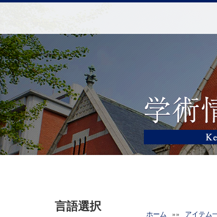
言語選択
ホーム
»»
アイテム