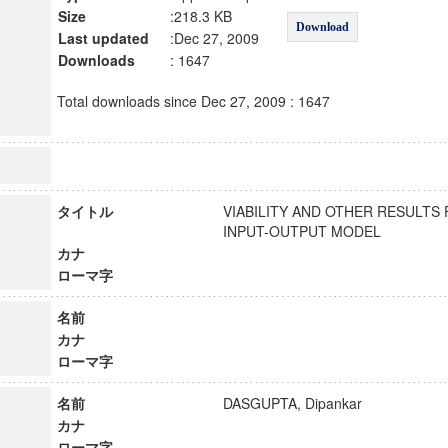
Size
:218.3 KB
Download
Last updated
:Dec 27, 2009
Downloads
: 1647
Total downloads since Dec 27, 2009 : 1647
タイトル
VIABILITY AND OTHER RESULTS
INPUT-OUTPUT MODEL
カナ
ローマ字
名前
カナ
ローマ字
名前
DASGUPTA, Dipankar
カナ
ローマ字