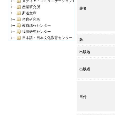
メディア・コミュニケーション研究所
産業研究所
著者
斯道文庫
体育研究所
教職課程センター
福澤研究センター
日本語・日本文化教育センター
版
アート・センター
外国語教育研究センター
出版地
デジタルメディア・コンテンツ統合研究センター
グローバルリサーチインスティテュート
出版者
塾内助成報告書
科学研究費補助金研究成果報告書
21世紀COEプログラム
慶應義塾大学グローバルCOEプログラム市民社会ガバナ
慶應義塾大学グローバルCOEプログラム論理と感性の先
日付
博士課程教育リーディングプログラム「超成熟社会発展
学術雑誌掲載論文等(8)
その他