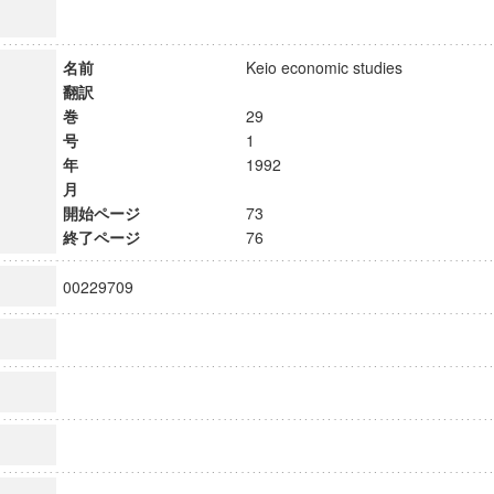
名前
Keio economic studies
翻訳
巻
29
号
1
年
1992
月
開始ページ
73
終了ページ
76
00229709