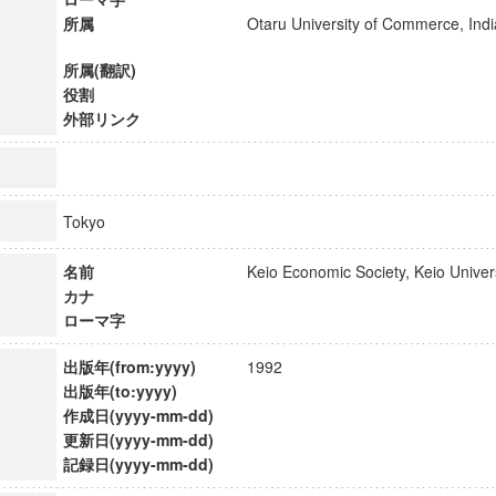
所属
Otaru University of Commerce, Indian
所属(翻訳)
役割
外部リンク
Tokyo
名前
Keio Economic Society, Keio Univ
カナ
ローマ字
出版年(from:yyyy)
1992
ンス教育研究センター
出版年(to:yyyy)
端的教育研究拠点
作成日(yyyy-mm-dd)
のサイエンス」
更新日(yyyy-mm-dd)
記録日(yyyy-mm-dd)