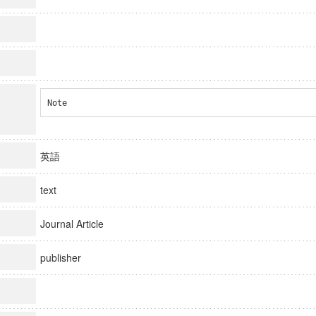
Note
英語
text
Journal Article
publisher