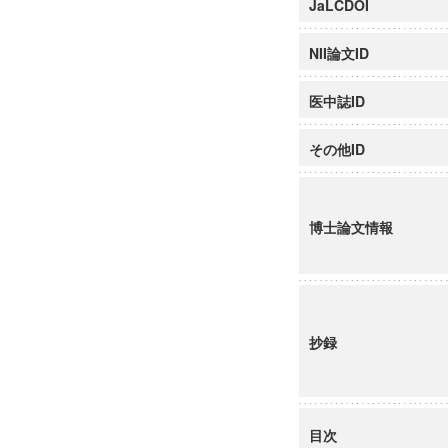
JaLCDOI
NII論文ID
医中誌ID
その他ID
博士論文情報
抄録
目次