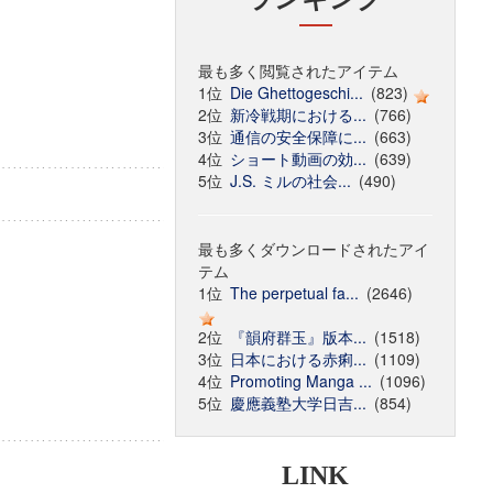
最も多く閲覧されたアイテム
1位
Die Ghettogeschi...
(823)
2位
新冷戦期における...
(766)
3位
通信の安全保障に...
(663)
4位
ショート動画の効...
(639)
5位
J.S. ミルの社会...
(490)
最も多くダウンロードされたアイ
テム
1位
The perpetual fa...
(2646)
2位
『韻府群玉』版本...
(1518)
3位
日本における赤痢...
(1109)
4位
Promoting Manga ...
(1096)
5位
慶應義塾大学日吉...
(854)
LINK