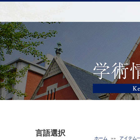
言語選択
ホーム
»»
アイテム