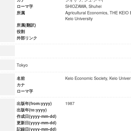
ローマ字
SHIOZAWA, Shuhei
所属
Agricultural Economics, THE KE
Keio University
所属(翻訳)
役割
外部リンク
Tokyo
名前
Keio Economic Society, Keio Univ
カナ
ローマ字
ンス教育研究センター
出版年(from:yyyy)
1987
端的教育研究拠点
出版年(to:yyyy)
のサイエンス」
作成日(yyyy-mm-dd)
更新日(yyyy-mm-dd)
記録日(yyyy-mm-dd)