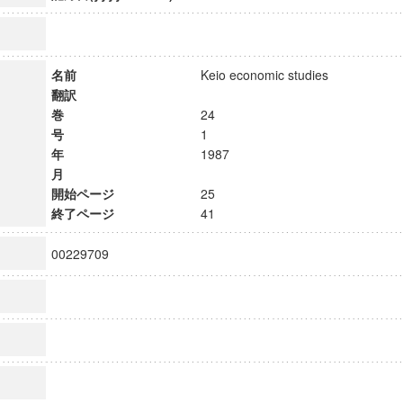
名前
Keio economic studies
翻訳
巻
24
号
1
年
1987
月
開始ページ
25
終了ページ
41
00229709