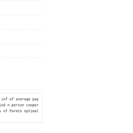
 inf of average pay
iod n-person cooper
s of Pareto optimal