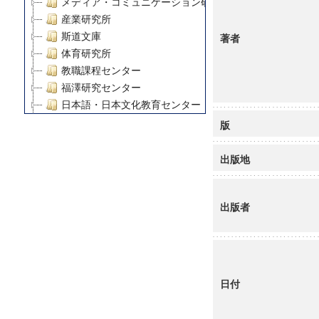
メディア・コミュニケーション研究所
産業研究所
斯道文庫
著者
体育研究所
教職課程センター
福澤研究センター
日本語・日本文化教育センター
アート・センター
版
外国語教育研究センター
デジタルメディア・コンテンツ統合研究センター
出版地
グローバルリサーチインスティテュート
塾内助成報告書
出版者
科学研究費補助金研究成果報告書
21世紀COEプログラム
慶應義塾大学グローバルCOEプログラム市民社会ガバナ
慶應義塾大学グローバルCOEプログラム論理と感性の先
博士課程教育リーディングプログラム「超成熟社会発展
日付
学術雑誌掲載論文等(8)
その他