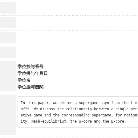
学位授与番号
学位授与年月日
学位名
学位授与機関
In this paper, we define a supergame payoff as the lim
offs. We discuss the relationship between a single-per
ative game and the corresponding supergame, for notion
ity, Nash-equilibrium, the α-core and the β-core.