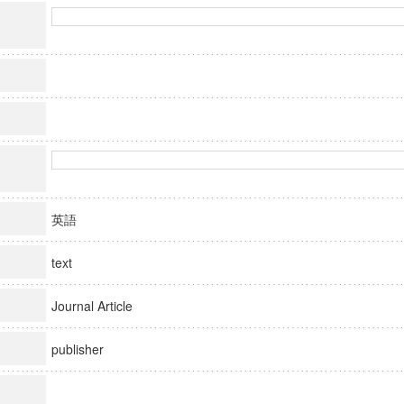
英語
text
Journal Article
publisher