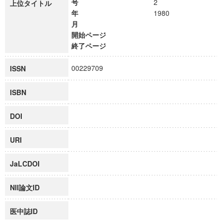
号
2
上位タイトル
年
1980
月
開始ページ
終了ページ
00229709
ISSN
ISBN
DOI
URI
JaLCDOI
NII論文ID
医中誌ID