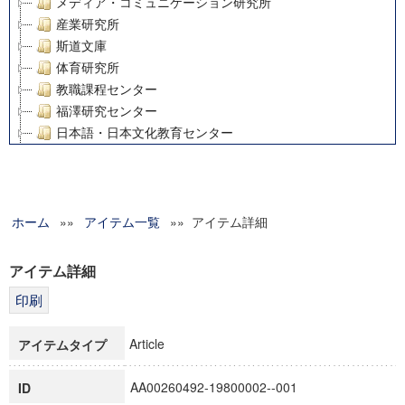
メディア・コミュニケーション研究所
産業研究所
斯道文庫
体育研究所
教職課程センター
福澤研究センター
日本語・日本文化教育センター
アート・センター
外国語教育研究センター
デジタルメディア・コンテンツ統合研究センター
ホーム
»»
グローバルリサーチインスティテュート
アイテム一覧
»» アイテム詳細
塾内助成報告書
科学研究費補助金研究成果報告書
アイテム詳細
21世紀COEプログラム
慶應義塾大学グローバルCOEプログラム市民社会ガバナンス
慶應義塾大学グローバルCOEプログラム論理と感性の先端的
Article
アイテムタイプ
博士課程教育リーディングプログラム「超成熟社会発展のサ
学術雑誌掲載論文等(8)
AA00260492-19800002--001
ID
その他