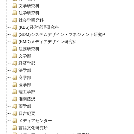
文学研究科
法学研究科
社会学研究科
(KBS)経営管理研究科
(SDM)システムデザイン・マネジメント研究科
(KMD)メディアデザイン研究科
法務研究科
文学部
経済学部
法学部
商学部
医学部
理工学部
湘南藤沢
薬学部
日吉紀要
メディアセンター
言語文化研究所