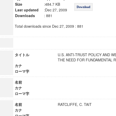
Size
:484.7 KB
Download
Last updated
:Dec 27, 2009
Downloads
: 881
Total downloads since Dec 27, 2009 : 881
タイトル
U.S. ANTI-TRUST POLICY AND 
THE NEED FOR FUNDAMENTAL
カナ
ローマ字
名前
カナ
ローマ字
名前
RATCLIFFE, C. TAIT
カナ
ローマ字