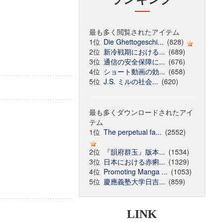
最も多く閲覧されたアイテム
1位
Die Ghettogeschi...
(828)
2位
新冷戦期における...
(689)
3位
通信の安全保障に...
(676)
4位
ショート動画の効...
(658)
5位
J.S. ミルの社会...
(620)
最も多くダウンロードされたアイ
テム
1位
The perpetual fa...
(2552)
2位
『韻府群玉』版本...
(1534)
3位
日本における赤痢...
(1329)
4位
Promoting Manga ...
(1053)
5位
慶應義塾大学日吉...
(859)
LINK