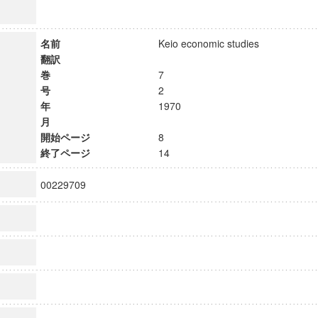
名前
Keio economic studies
翻訳
巻
7
号
2
年
1970
月
開始ページ
8
終了ページ
14
00229709