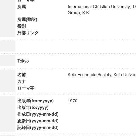
所属
International Christian University, 
Group, K.K.
所属(翻訳)
役割
外部リンク
Tokyo
名前
Keio Economic Society, Keio Univ
カナ
ローマ字
出版年(from:yyyy)
1970
ンス教育研究センター
出版年(to:yyyy)
端的教育研究拠点
作成日(yyyy-mm-dd)
のサイエンス」
更新日(yyyy-mm-dd)
記録日(yyyy-mm-dd)