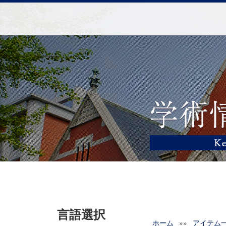
言語選択
ホーム
»»
アイテム