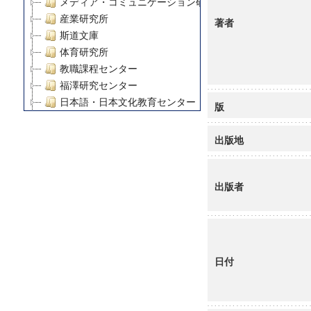
メディア・コミュニケーション研究所
産業研究所
著者
斯道文庫
体育研究所
教職課程センター
福澤研究センター
日本語・日本文化教育センター
版
アート・センター
外国語教育研究センター
出版地
デジタルメディア・コンテンツ統合研究センター
グローバルリサーチインスティテュート
出版者
塾内助成報告書
科学研究費補助金研究成果報告書
21世紀COEプログラム
慶應義塾大学グローバルCOEプログラム市民社会ガバナ
慶應義塾大学グローバルCOEプログラム論理と感性の先
日付
博士課程教育リーディングプログラム「超成熟社会発展
学術雑誌掲載論文等(8)
その他