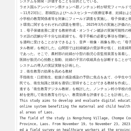
システムを開発・評価することを目的としている。

ラオス国ルアンパバーン県チョンペ郡ノンチョン村が研究フィールドである
～11月23日に、郡病院およびヘルスセンターの医療従事者、妊婦お
小学校の教育関係者等を対象にフィールド調査を実施し、母子保健と
ト環境に関するそれぞれの課題を整理し、2025年3月の実施と評価のた
１．母子保健改善に資する教材作成・オンライン健診の実施可能性の検
ラオ語の読解が不十分な妊産婦でも、母子手帳の必要な事項を理解し
を適時に受けることがきできるよう、音声・映像・画像を用いた「母
タル教材」を検討した。山間部では妊婦健診の受診率が低く、妊産婦
であった。そこで、農村部の妊婦が小型の胎児心音監視装置を装着し
医師が胎児の心拍数と胎動、妊婦の子宮の収縮具合を診断することが
システムの導入の実証実験を計画した。

２．衛生教育の効果を高める教材

手指衛生・口腔衛生、蚊媒介感染感染の予防に焦点をあて、小学生や
民でも、衛生知識と技術を適切に習得することができる教材を作成し
進する「衛生教育デジタル教材」を検討した。ノンチョン村小学校の
材を使用して衛生教育を行ない、教育効果を評価することを計画した。
This study aims to develop and evaluate digital educati
online system benefiting the maternal and child health
al areas of Laos.

The field of the study is Nongchong Village, Chompe Cou
Province, Laos. From November 19, to November 23, 2023
ed a field survey on healthcare workers at the provinc