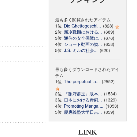
最も多く閲覧されたアイテム
1位
Die Ghettogeschi...
(828)
2位
新冷戦期における...
(689)
3位
通信の安全保障に...
(676)
4位
ショート動画の効...
(658)
5位
J.S. ミルの社会...
(620)
最も多くダウンロードされたアイ
テム
1位
The perpetual fa...
(2552)
2位
『韻府群玉』版本...
(1534)
3位
日本における赤痢...
(1329)
4位
Promoting Manga ...
(1053)
5位
慶應義塾大学日吉...
(859)
LINK