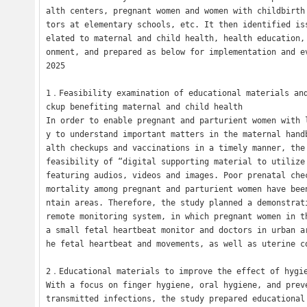
alth centers, pregnant women and women with childbirth
tors at elementary schools, etc. It then identified is
elated to maternal and child health, health education,
onment, and prepared as below for implementation and ev
2025

1．Feasibility examination of educational materials an
ckup benefiting maternal and child health

In order to enable pregnant and parturient women with 
y to understand important matters in the maternal hand
alth checkups and vaccinations in a timely manner, the 
feasibility of “digital supporting material to utilize 
featuring audios, videos and images. Poor prenatal chec
mortality among pregnant and parturient women have bee
ntain areas. Therefore, the study planned a demonstrati
remote monitoring system, in which pregnant women in th
a small fetal heartbeat monitor and doctors in urban a
he fetal heartbeat and movements, as well as uterine co
2．Educational materials to improve the effect of hygie
With a focus on finger hygiene, oral hygiene, and prev
transmitted infections, the study prepared educational