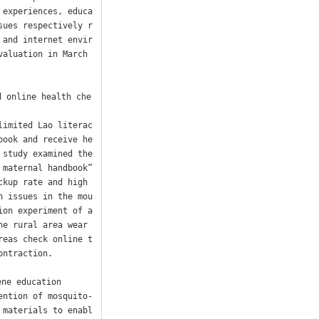
 experiences, educa
sues respectively r
 and internet envir
aluation in March 
d online health che
limited Lao literac
book and receive he
study examined the 
maternal handbook” 
kup rate and high 
n issues in the mou
on experiment of a 
e rural area wear 
reas check online t
ntraction.

ne education

ention of mosquito-
 materials to enabl