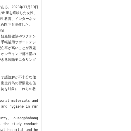
。2023年11月19日
よび出産を経験した女性、
衛生教育、インターネッ
め以下を準備した。

証

、妊産婦健診やワクチン
子手帳活用サポートデジ
死亡率が高いことが課題
、オンラインで都市部の
できる遠隔モニタリング
ラオ語読解が不十分な住
、衛生行為の習慣化を促
生徒を対象にこれらの教


onal materials and 
 and hygiene in rur
nty, Louangphabang 
, the study conduct
ial hospital and he