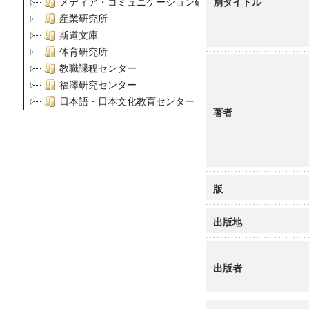
別タイトル
メディア・コミュニケーション研究所
産業研究所
斯道文庫
体育研究所
教職課程センター
福澤研究センター
日本語・日本文化教育センター
著者
アート・センター
外国語教育研究センター
デジタルメディア・コンテンツ統合研究センター
グローバルリサーチインスティテュート
塾内助成報告書
版
科学研究費補助金研究成果報告書
21世紀COEプログラム
出版地
慶應義塾大学グローバルCOEプログラム市民社会ガバナ
慶應義塾大学グローバルCOEプログラム論理と感性の先
出版者
博士課程教育リーディングプログラム「超成熟社会発展
学術雑誌掲載論文等(8)
その他