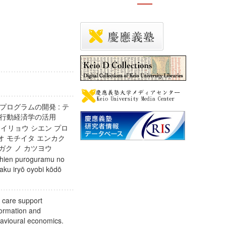
ログラムの開発 : テ
び行動経済学の活用
 イリョウ シエン プロ
 オ モチイタ エンカク
イガク ノ カツヨウ
shien puroguramu no
kaku iryō oyobi kōdō
 care support
formation and
avioural economics.