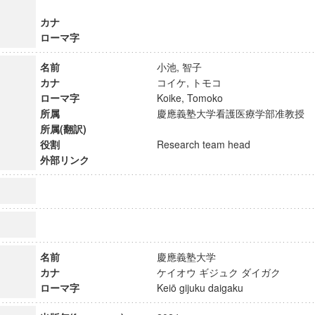
カナ
ローマ字
名前
小池, 智子
カナ
コイケ, トモコ
ローマ字
Koike, Tomoko
所属
慶應義塾大学看護医療学部准教
所属(翻訳)
役割
Research team head
外部リンク
ンス教育研究センター
端的教育研究拠点
名前
慶應義塾大学
カナ
ケイオウ ギジュク ダイガク
のサイエンス」
ローマ字
Keiō gijuku daigaku