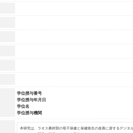
学位授与番号
学位授与年月日
学位名
学位授与機関
本研究は、ラオス農村部の母子保健と保健衛生の改善に資するデジタ