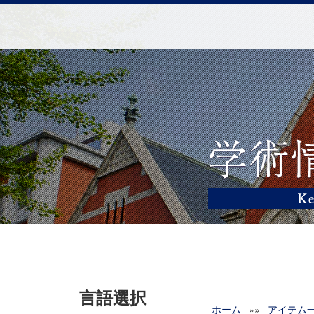
言語選択
ホーム
»»
アイテム