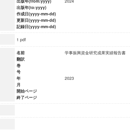
出版年(from:yyyy)
2024
出版年(to:yyyy)
作成日(yyyy-mm-dd)
更新日(yyyy-mm-dd)
記録日(yyyy-mm-dd)
1 pdf
名前
学事振興資金研究成果実績報告
翻訳
巻
号
年
2023
月
開始ページ
終了ページ