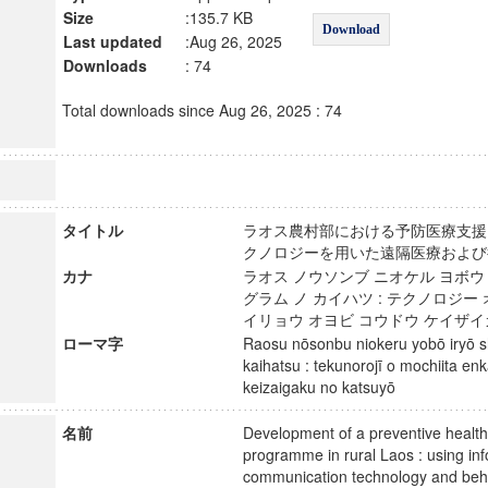
Size
:135.7 KB
Download
Last updated
:Aug 26, 2025
Downloads
: 74
Total downloads since Aug 26, 2025 : 74
タイトル
ラオス農村部における予防医療支援プ
クノロジーを用いた遠隔医療およ
カナ
ラオス ノウソンブ ニオケル ヨボウ
グラム ノ カイハツ : テクノロジー
イリョウ オヨビ コウドウ ケイザ
ローマ字
Raosu nōsonbu niokeru yobō iryō 
kaihatsu : tekunorojī o mochiita en
keizaigaku no katsuyō
名前
Development of a preventive health
programme in rural Laos : using in
communication technology and beh