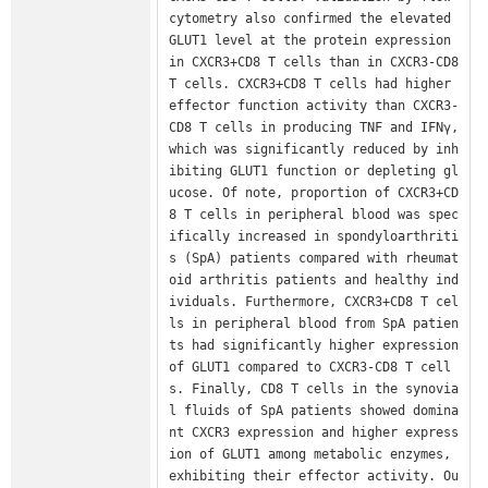
cytometry also confirmed the elevated 
GLUT1 level at the protein expression 
in CXCR3+CD8 T cells than in CXCR3-CD8 
T cells. CXCR3+CD8 T cells had higher 
effector function activity than CXCR3-
CD8 T cells in producing TNF and IFNγ, 
which was significantly reduced by inh
ibiting GLUT1 function or depleting gl
ucose. Of note, proportion of CXCR3+CD
8 T cells in peripheral blood was spec
ifically increased in spondyloarthriti
s (SpA) patients compared with rheumat
oid arthritis patients and healthy ind
ividuals. Furthermore, CXCR3+CD8 T cel
ls in peripheral blood from SpA patien
ts had significantly higher expression 
of GLUT1 compared to CXCR3-CD8 T cell
s. Finally, CD8 T cells in the synovia
l fluids of SpA patients showed domina
nt CXCR3 expression and higher express
ion of GLUT1 among metabolic enzymes, 
exhibiting their effector activity. Ou