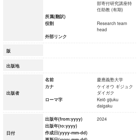
部寄付研究講座特
任助教 (有期)
所属(翻訳)
役割
Research team
head
外部リンク
版
出版地
名前
慶應義塾大学
カナ
ケイオウ ギジュク
ダイガク
出版者
ローマ字
Keiō gijuku
daigaku
出版年(from:yyyy)
2024
出版年(to:yyyy)
作成日(yyyy-mm-dd)
日付
更新日(yyyy-mm-dd)