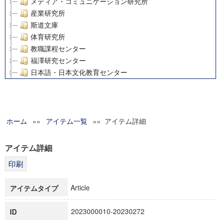
メディア・コミュニケーション研究所
産業研究所
斯道文庫
体育研究所
教職課程センター
福澤研究センター
日本語・日本文化教育センター
アート・センター
外国語教育研究センター
デジタルメディア・コンテンツ統合研究センター
ホーム
»»
グローバルリサーチインスティテュート
アイテム一覧
»» アイテム詳細
塾内助成報告書
科学研究費補助金研究成果報告書
アイテム詳細
21世紀COEプログラム
慶應義塾大学グローバルCOEプログラム市民社会ガバナンス
慶應義塾大学グローバルCOEプログラム論理と感性の先端的
Article
アイテムタイプ
博士課程教育リーディングプログラム「超成熟社会発展のサ
学術雑誌掲載論文等(8)
2023000010-20230272
ID
その他