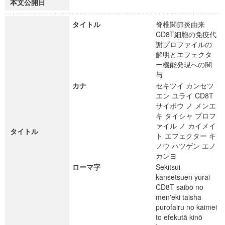
本文公開日
タイトル
脊椎関節炎由来
CD8T細胞の免疫代
謝プロファイルの
解明とエフェクタ
ー機能発現への関
与
カナ
セキツイ カンセツ
エン ユライ CD8T
サイボウ ノ メンエ
キ タイシャ プロフ
ァイル ノ カイメイ
タイトル
ト エフェクター キ
ノウ ハツゲン エノ
カンヨ
ローマ字
Sekitsui
kansetsuen yurai
CD8T saibō no
men'eki taisha
purofairu no kaimei
to efekutā kinō