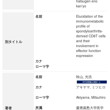
hatsugen eno
kan'yo
名前
Elucidation of the
immunometabolic
profile of
spondyloarthritis-
derived CD8T cells
and their
別タイトル
involvement in
effector function
expression
カナ
ローマ字
名前
秋山, 光浩
カナ
アキヤマ, ミツヒロ
ローマ字
Akiyama, Mitsuhiro
所属
慶應義塾大学医学
著者