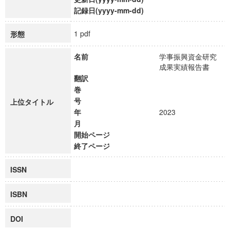
記録日(yyyy-mm-dd)
1 pdf
形態
名前
学事振興資金研究
成果実績報告書
翻訳
巻
号
上位タイトル
年
2023
月
開始ページ
終了ページ
ISSN
ISBN
DOI