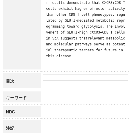
r results demonstrate that CXCR3+CD8 T 
cells exhibit higher effector activity 
than other CD8 T cell phenotypes, regu
lated by GLUT1-mediated metabolic repr
ogramming toward glycolysis. The invol
vement of GLUT1-high CXCR3+CD8 T cells 
in SpA suggests thatrelevant metabolic 
and molecular pathways serve as potent
ial therapeutic targets for future in 
this disease.
目次
キーワード
NDC
注記