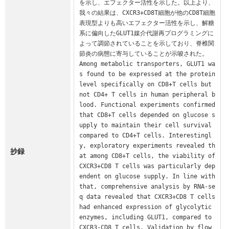
を示し、エフェクター活性を示した。以上より、
我々の結果は、CXCR3+CD8T細胞が他のCD8T細胞
表現型よりも高いエフェクター活性を示し、解糖
系に偏向したGLUT1媒介代謝再プログラミングに
よって調節されていることを示しており、脊椎関
節炎の病態に寄与していることが示唆された。

Among metabolic transporters, GLUT1 wa
s found to be expressed at the protein 
level specifically on CD8+T cells but 
not CD4+ T cells in human peripheral b
lood. Functional experiments confirmed 
that CD8+T cells depended on glucose s
upply to maintain their cell survival 
compared to CD4+T cells. Interestingl
y, exploratory experiments revealed th
抄録
at among CD8+T cells, the viability of 
CXCR3+CD8 T cells was particularly dep
endent on glucose supply. In line with 
that, comprehensive analysis by RNA-se
q data revealed that CXCR3+CD8 T cells 
had enhanced expression of glycolytic 
enzymes, including GLUT1, compared to 
CXCR3-CD8 T cells. Validation by flow 