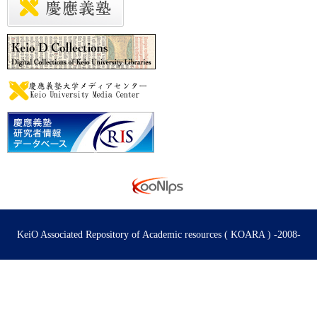
KeiO Associated Repository of Academic resources ( KOARA ) -2008-