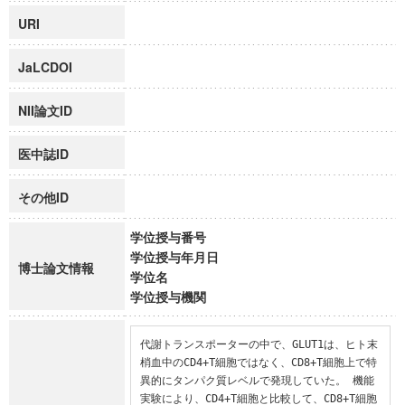
URI
JaLCDOI
NII論文ID
医中誌ID
その他ID
学位授与番号
学位授与年月日
博士論文情報
学位名
学位授与機関
代謝トランスポーターの中で、GLUT1は、ヒト末
梢血中のCD4+T細胞ではなく、CD8+T細胞上で特
異的にタンパク質レベルで発現していた。 機能
実験により、CD4+T細胞と比較して、CD8+T細胞