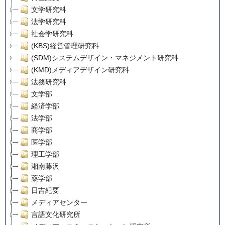
文学研究科
法学研究科
社会学研究科
(KBS)経営管理研究科
(SDM)システムデザイン・マネジメント研究科
(KMD)メディアデザイン研究科
法務研究科
文学部
経済学部
法学部
商学部
医学部
理工学部
湘南藤沢
薬学部
日吉紀要
メディアセンター
言語文化研究所