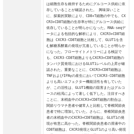
は細胞生存を維持するためにグルコース供給に依
存していることが確認された。 興味深いこと
に、探索的実験により、CD8+T細胞の中でも、CX
CR3+CD8T細胞の生存率が特にグルコース供給に
依存していることが明らかになった。RNA-seqデ
ータによる包括的な解析により、CXCR3+CD8T細
胞は CXCR3-CD8T細胞と比較して、GLUT1を含
む解糖系酵素の発現が亢進していることが明らか
になった。フローサイトメトリーによる検証で
も、CXCR3-CD8T細胞よりもCXCR3+CD8T細胞の
タンパク質発現におけるGLUT1レベルの上昇が確
認された。重要なことに、CXCR3+CD8T細胞は、
TNFおよびIFNγの産生においてCXCR3-CD8T細胞
よりも高いエフェクター機能活性を有していた
が、この活性は、GLUT1機能の阻害またはグルコ
ースの枯渇によって著しく低下した。注目すべき
ことに、末梢血中のCXCR3+CD8T細胞の割合は、
関節リウマチ患者や健常人と比較して脊椎関節炎
患者で特に増加していた。さらに、脊椎関節炎患
者の末梢血中のCXCR3+CD8T細胞は、GLUT1の発
現が有意に高かった。脊椎関節炎患者の滑液中の
CD8T細胞は、CXCR3発現とGLUT1のより高い発現