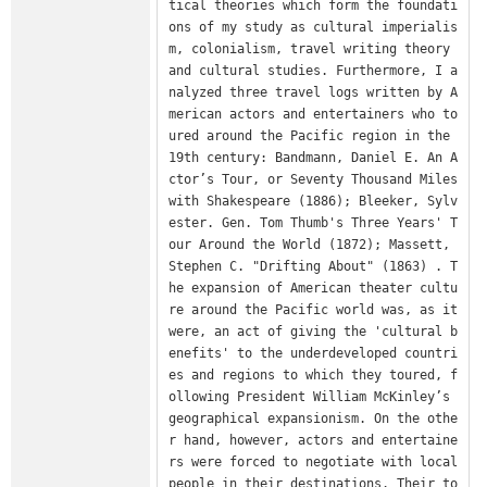
tical theories which form the foundati
ons of my study as cultural imperialis
m, colonialism, travel writing theory 
and cultural studies. Furthermore, I a
nalyzed three travel logs written by A
merican actors and entertainers who to
ured around the Pacific region in the 
19th century: Bandmann, Daniel E. An A
ctor’s Tour, or Seventy Thousand Miles 
with Shakespeare (1886); Bleeker, Sylv
ester. Gen. Tom Thumb's Three Years' T
our Around the World (1872); Massett, 
Stephen C. "Drifting About" (1863) . T
he expansion of American theater cultu
re around the Pacific world was, as it 
were, an act of giving the 'cultural b
enefits' to the underdeveloped countri
es and regions to which they toured, f
ollowing President William McKinley’s 
geographical expansionism. On the othe
r hand, however, actors and entertaine
rs were forced to negotiate with local 
people in their destinations. Their to