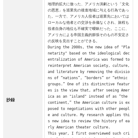
地理的拡大に倣った、アメリカ演劇という「文化
の恩恵」を巡業先の後進地域に与える行為であっ
た。一方で、アメリカ人役者は巡業先においては
ローカルな他者との交渉を余儀なくされ、旅程も
役者自身の地位も不確実で曖昧だった。ここに、
アメリカによる帝国主義的膨張そのもの不安定さ
の反映を見出すことができる。

During the 2000s, the new idea of "Pla
netarity" based on the ideological dec
entralization of America was formed to 
reinterpret American society, culture, 
and literature by removing the divisio
ns of “nations”, “borders” or “ethnic 
groups.” One of its distinctive featur
es is the view that, after seeing Amer
ica as an "island" instead of as “the 
抄録
continent,” the American culture is ex
posed to negotiations with other peopl
e and culture. My research applies thi
s new idea to review the history of ea
rly American theater culture.

This year, I first overviewed such cri