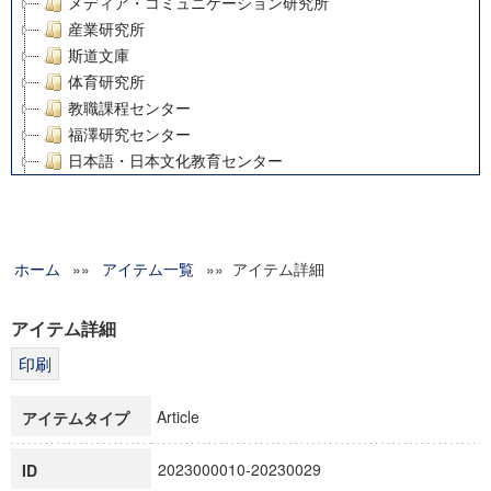
メディア・コミュニケーション研究所
産業研究所
斯道文庫
体育研究所
教職課程センター
福澤研究センター
日本語・日本文化教育センター
アート・センター
外国語教育研究センター
デジタルメディア・コンテンツ統合研究センター
ホーム
»»
グローバルリサーチインスティテュート
アイテム一覧
»» アイテム詳細
塾内助成報告書
科学研究費補助金研究成果報告書
アイテム詳細
21世紀COEプログラム
慶應義塾大学グローバルCOEプログラム市民社会ガバナンス
慶應義塾大学グローバルCOEプログラム論理と感性の先端的
Article
アイテムタイプ
博士課程教育リーディングプログラム「超成熟社会発展のサ
学術雑誌掲載論文等(8)
2023000010-20230029
ID
その他