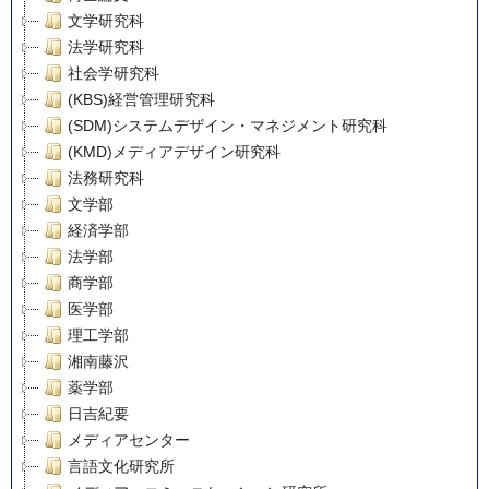
文学研究科
法学研究科
社会学研究科
(KBS)経営管理研究科
(SDM)システムデザイン・マネジメント研究科
(KMD)メディアデザイン研究科
法務研究科
文学部
経済学部
法学部
商学部
医学部
理工学部
湘南藤沢
薬学部
日吉紀要
メディアセンター
言語文化研究所