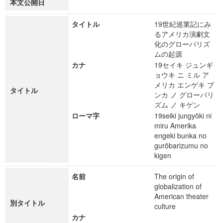
本文公開日
タイトル
19世紀巡業記にみ
るアメリカ演劇文
化のグローバリズ
ムの起源
カナ
19セイキ ジュンギ
ョウキ ニ ミル ア
メリカ エンゲキ ブ
タイトル
ンカ ノ グローバリ
ズム ノ キゲン
ローマ字
19seiki jungyōki ni
miru Amerika
engeki bunka no
gurōbarizumu no
kigen
名前
The origin of
globalization of
American theater
別タイトル
culture
カナ