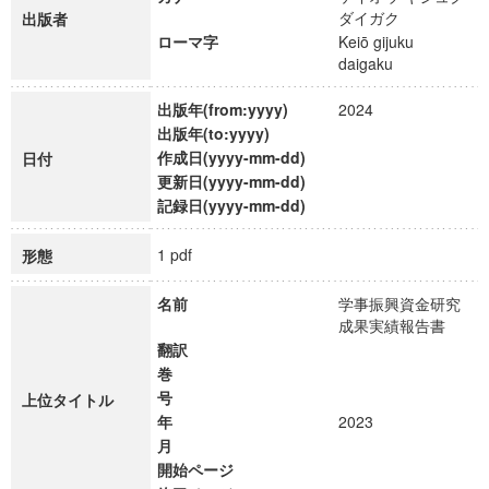
ダイガク
出版者
ローマ字
Keiō gijuku
daigaku
出版年(from:yyyy)
2024
出版年(to:yyyy)
作成日(yyyy-mm-dd)
日付
更新日(yyyy-mm-dd)
記録日(yyyy-mm-dd)
1 pdf
形態
名前
学事振興資金研究
成果実績報告書
翻訳
巻
号
上位タイトル
年
2023
月
開始ページ