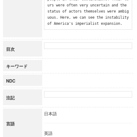
urs were often very uncertain and the 
status of actors themselves were ambig
uous. Here, we can see the instability 
of America's imperialist expansion.
目次
キーワード
NDC
注記
日本語
言語
英語