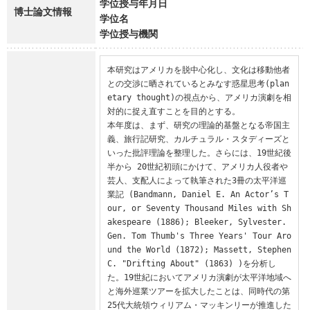
学位授与年月日
博士論文情報
学位名
学位授与機関
本研究はアメリカを脱中心化し、文化は移動他者
との交渉に晒されているとみなす惑星思考(plan
etary thought)の視点から、アメリカ演劇を相
対的に捉え直すことを目的とする。

本年度は、まず、研究の理論的基盤となる帝国主
義、旅行記研究、カルチュラル・スタディーズと
いった批評理論を整理した。さらには、19世紀後
半から 20世紀初頭にかけて、アメリカ人役者や
芸人、支配人によって執筆された3冊の太平洋巡
業記 (Bandmann, Daniel E. An Actor’s T
our, or Seventy Thousand Miles with Sh
akespeare (1886); Bleeker, Sylvester. 
Gen. Tom Thumb's Three Years' Tour Aro
und the World (1872); Massett, Stephen 
C. "Drifting About" (1863) )を分析し
た。19世紀においてアメリカ演劇が太平洋地域へ
と海外巡業ツアーを拡大したことは、同時代の第
25代大統領ウィリアム・マッキンリーが推進した