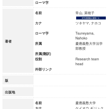
ローマ字
名前
常山, 菜穂子
カナ
ツネヤマ, ナホコ
ローマ字
Tsuneyama,
Nahoko
著者
所属
慶應義塾大学法学
部教授
所属(翻訳)
役割
Research team
head
外部リンク
版
出版地
名前
慶應義塾大学
カナ
ケイオウ ギジュク