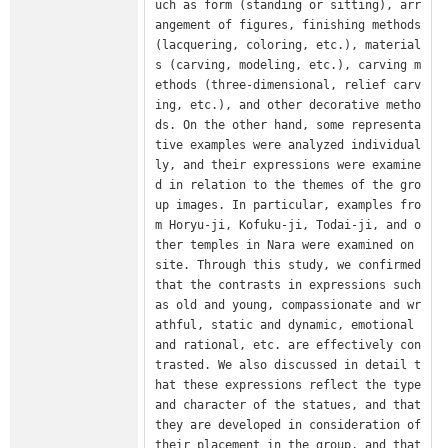
uch as form (standing or sitting), arr
angement of figures, finishing methods 
(lacquering, coloring, etc.), material
s (carving, modeling, etc.), carving m
ethods (three-dimensional, relief carv
ing, etc.), and other decorative metho
ds. On the other hand, some representa
tive examples were analyzed individual
ly, and their expressions were examine
d in relation to the themes of the gro
up images. In particular, examples fro
m Horyu-ji, Kofuku-ji, Todai-ji, and o
ther temples in Nara were examined on 
site. Through this study, we confirmed 
that the contrasts in expressions such 
as old and young, compassionate and wr
athful, static and dynamic, emotional 
and rational, etc. are effectively con
trasted. We also discussed in detail t
hat these expressions reflect the type 
and character of the statues, and that 
they are developed in consideration of 
their placement in the group, and that 