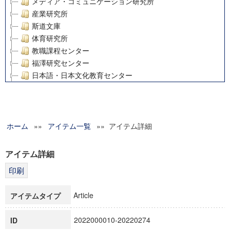
メディア・コミュニケーション研究所
産業研究所
斯道文庫
体育研究所
教職課程センター
福澤研究センター
日本語・日本文化教育センター
アート・センター
外国語教育研究センター
デジタルメディア・コンテンツ統合研究センター
ホーム
»»
グローバルリサーチインスティテュート
アイテム一覧
»» アイテム詳細
塾内助成報告書
科学研究費補助金研究成果報告書
アイテム詳細
21世紀COEプログラム
慶應義塾大学グローバルCOEプログラム市民社会ガバナンス
慶應義塾大学グローバルCOEプログラム論理と感性の先端的
Article
アイテムタイプ
博士課程教育リーディングプログラム「超成熟社会発展のサ
学術雑誌掲載論文等(8)
2022000010-20220274
ID
その他