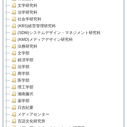
文学研究科
法学研究科
社会学研究科
(KBS)経営管理研究科
(SDM)システムデザイン・マネジメント研究科
(KMD)メディアデザイン研究科
法務研究科
文学部
経済学部
法学部
商学部
医学部
理工学部
湘南藤沢
薬学部
日吉紀要
メディアセンター
言語文化研究所