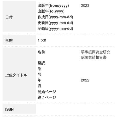
出版年(from:yyyy)
2023
出版年(to:yyyy)
作成日(yyyy-mm-dd)
日付
更新日(yyyy-mm-dd)
記録日(yyyy-mm-dd)
1 pdf
形態
名前
学事振興資金研究
成果実績報告書
翻訳
巻
号
上位タイトル
年
2022
月
開始ページ
終了ページ
ISSN