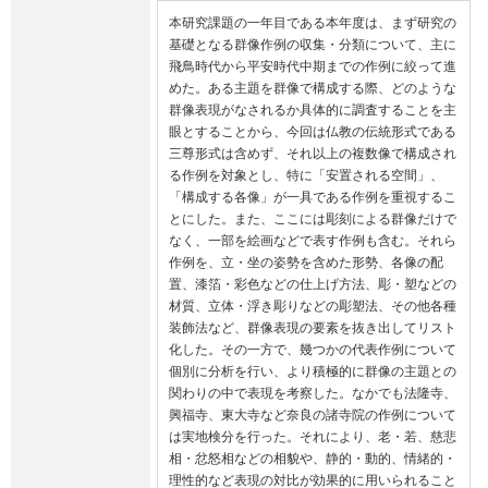
本研究課題の一年目である本年度は、まず研究の
基礎となる群像作例の収集・分類について、主に
飛鳥時代から平安時代中期までの作例に絞って進
めた。ある主題を群像で構成する際、どのような
群像表現がなされるか具体的に調査することを主
眼とすることから、今回は仏教の伝統形式である
三尊形式は含めず、それ以上の複数像で構成され
る作例を対象とし、特に「安置される空間」、
「構成する各像」が一具である作例を重視するこ
とにした。また、ここには彫刻による群像だけで
なく、一部を絵画などで表す作例も含む。それら
作例を、立・坐の姿勢を含めた形勢、各像の配
置、漆箔・彩色などの仕上げ方法、彫・塑などの
材質、立体・浮き彫りなどの彫塑法、その他各種
装飾法など、群像表現の要素を抜き出してリスト
化した。その一方で、幾つかの代表作例について
個別に分析を行い、より積極的に群像の主題との
関わりの中で表現を考察した。なかでも法隆寺、
興福寺、東大寺など奈良の諸寺院の作例について
は実地検分を行った。それにより、老・若、慈悲
相・忿怒相などの相貌や、静的・動的、情緒的・
理性的など表現の対比が効果的に用いられること