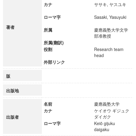
カナ
ササキ, ヤスユキ
ローマ字
Sasaki, Yasuyuki
著者
所属
慶應義塾大学文学
部准教授
所属(翻訳)
役割
Research team
head
外部リンク
版
出版地
名前
慶應義塾大学
カナ
ケイオウ ギジュク
ダイガク
出版者
ローマ字
Keiō gijuku
daigaku