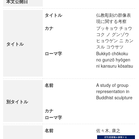
本文公開日
タイトル
仏教彫刻の群像表
現に関する考察
カナ
ブッキョウ チョウ
コク ノ グンゾウ
ヒョウゲン ニ カン
タイトル
スル コウサツ
ローマ字
Bukkyō chōkoku
no gunzō hyōgen
ni kansuru kōsatsu
名前
A study of group
representation in
Buddhist sculpture
別タイトル
カナ
ローマ字
名前
佐々木, 康之