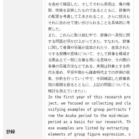
を改めて確認した。そしてそれら表現は、像の種
類、性格を反映したものであるとともに、群像内
の配置を考慮して工夫されること、さらに技法も
それに合わせて使い分けられることを具体的に考
察した。

また、これらに取り組む中で、群像の一具性に関
する問題が浮かび上がってきた。すなわち、群像
に関して眷属や荘厳が追加されたり、改造された
りする契機や意味について、そして群像を構成す
る際あえて一部に古像を用いる意味や、その際の
各像の荘厳方法などである。来期は対象とする時
代を進め、平安中期から鎌倉時代までの作例の収
集、分析を行っていく中で、今回確認した群像表
現の展開を探るとともに、上記の問題についても
検討を加えていきたい。

In the first year of this research pro
ject, we focused on collecting and cla
ssifying examples of group portraits f
rom the Asuka period to the mid-Heian 
period as a basis for our research. Th
ese examples are listed by extracting 
抄録
elements of group figure expression, s