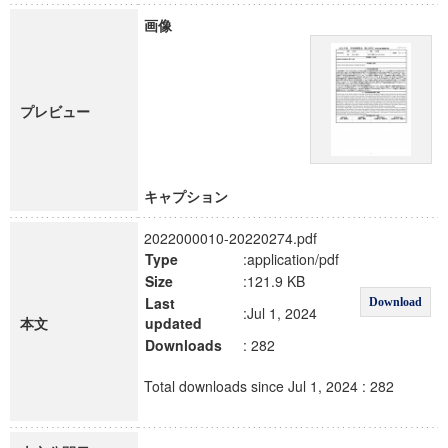
画像
プレビュー
キャプション
2022000010-20220274.pdf
Type
:application/pdf
Size
:121.9 KB
Last
Download
:Jul 1, 2024
本文
updated
Downloads
: 282
Total downloads since Jul 1, 2024 : 282