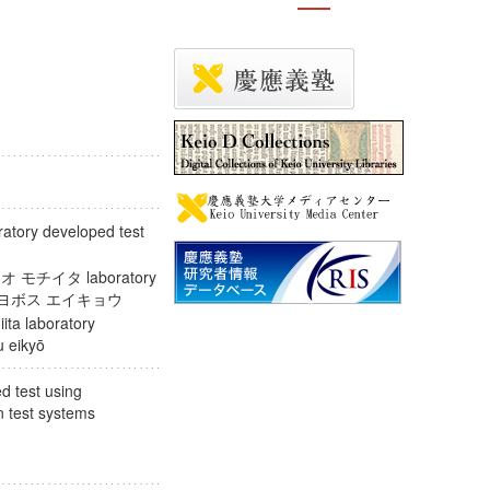
 developed test
チイタ laboratory
 ニ オヨボス エイキョウ
ita laboratory
osu eikyō
ed test using
ion test systems