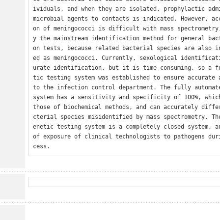
ividuals, and when they are isolated, prophylactic adm
microbial agents to contacts is indicated. However, ac
on of meningococci is difficult with mass spectrometry
y the mainstream identification method for general bac
on tests, because related bacterial species are also i
ed as meningococci. Currently, sexological identificat
urate identification, but it is time-consuming, so a f
tic testing system was established to ensure accurate a
to the infection control department. The fully automate
system has a sensitivity and specificity of 100%, which
those of biochemical methods, and can accurately diffe
cterial species misidentified by mass spectrometry. Th
enetic testing system is a completely closed system, an
of exposure of clinical technologists to pathogens dur
cess.