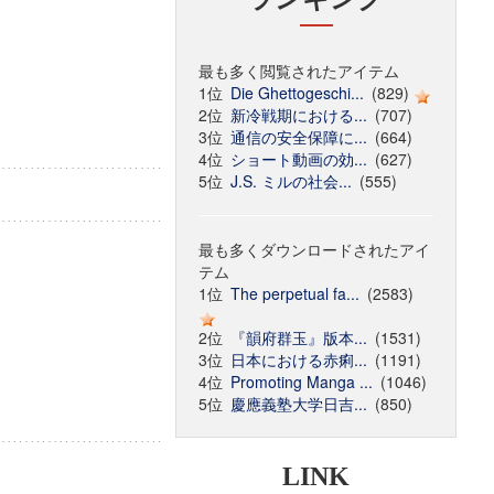
最も多く閲覧されたアイテム
1位
Die Ghettogeschi...
(829)
2位
新冷戦期における...
(707)
3位
通信の安全保障に...
(664)
4位
ショート動画の効...
(627)
5位
J.S. ミルの社会...
(555)
最も多くダウンロードされたアイ
テム
1位
The perpetual fa...
(2583)
2位
『韻府群玉』版本...
(1531)
3位
日本における赤痢...
(1191)
4位
Promoting Manga ...
(1046)
5位
慶應義塾大学日吉...
(850)
LINK