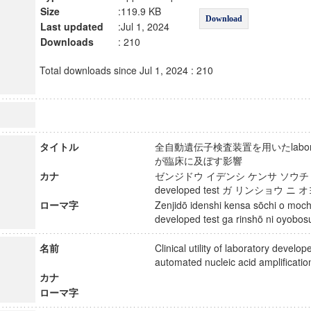
Size
:119.9 KB
Download
Last updated
:Jul 1, 2024
Downloads
: 210
Total downloads since Jul 1, 2024 : 210
タイトル
全自動遺伝子検査装置を用いたlaboratory
が臨床に及ぼす影響
カナ
ゼンジドウ イデンシ ケンサ ソウチ オ モ
developed test ガ リンショウ
ローマ字
Zenjidō idenshi kensa sōchi o mochi
developed test ga rinshō ni oyob
名前
Clinical utility of laboratory develop
automated nucleic acid amplificat
カナ
ローマ字