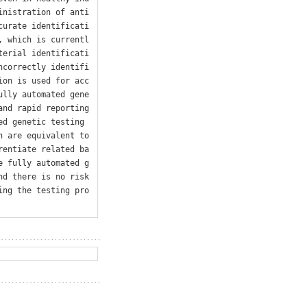
inistration of anti
curate identificati
, which is currentl
terial identificati
ncorrectly identifi
ion is used for acc
ully automated gene
nd rapid reporting 
d genetic testing 
 are equivalent to 
rentiate related ba
e fully automated g
d there is no risk 
ing the testing pro