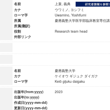
名前
上蓑, 義典
カナ
ウワミノ, ヨシフミ
ローマ字
Uwamino, Yoshifumi
所属
慶應義塾大学医学部臨床教室専任講
所属(翻訳)
役割
Research team head
外部リンク
名前
慶應義塾大学
カナ
ケイオウ ギジュク ダイガク
ローマ字
Keiō gijuku daigaku
ンス教育研究センター
端的教育研究拠点
出版年(from:yyyy)
2023
のサイエンス」
出版年(to:yyyy)
作成日(yyyy-mm-dd)
更新日(yyyy-mm-dd)