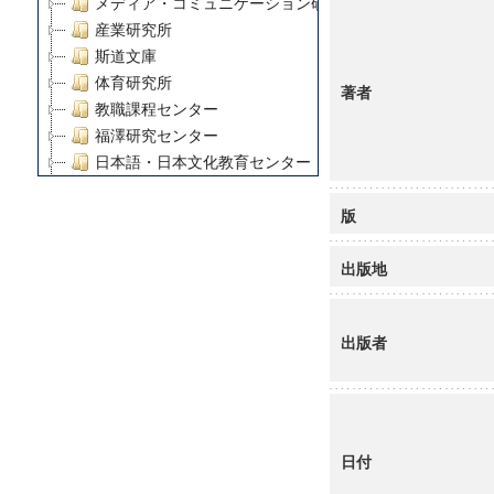
メディア・コミュニケーション研究所
産業研究所
斯道文庫
体育研究所
著者
教職課程センター
福澤研究センター
日本語・日本文化教育センター
アート・センター
版
外国語教育研究センター
デジタルメディア・コンテンツ統合研究センター
出版地
グローバルリサーチインスティテュート
塾内助成報告書
科学研究費補助金研究成果報告書
出版者
21世紀COEプログラム
慶應義塾大学グローバルCOEプログラム市民社会ガバナ
慶應義塾大学グローバルCOEプログラム論理と感性の先
博士課程教育リーディングプログラム「超成熟社会発展
学術雑誌掲載論文等(8)
日付
その他