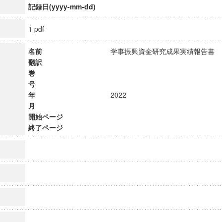
記録日(yyyy-mm-dd)
1 pdf
名前
学事振興資金研究成果実績報告
翻訳
巻
号
年
2022
月
開始ページ
終了ページ