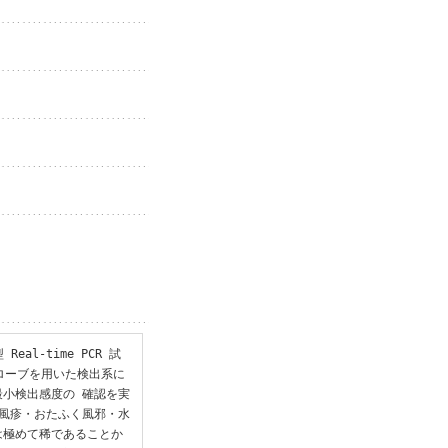
al-time PCR 試
ローブを用いた検出系に
小検出感度の 確認を実
風疹・おたふく風邪・水
は極めて稀であることか