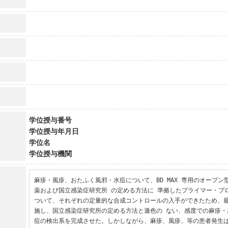
学位授与番号
学位授与年月日
学位名
学位授与機関
麻疹・風疹、おたふく風邪・水痘について、BD MAX 専用のオープン型 Re
薬および国立感染症研究所 の定める方法に 準拠したプライマー・プ
ついて、それぞれの定量的な合成コントロールの入手ができたため、最
施し、国立感染症研究所の定める方法と遜色の ない、感度での麻疹・
痘の検出系を完成させた。しかしながら、麻疹、風疹、等の患者発生