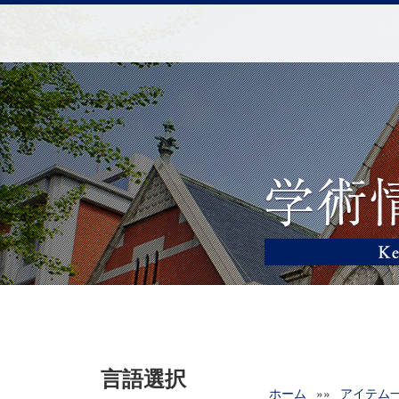
言語選択
ホーム
»»
アイテム