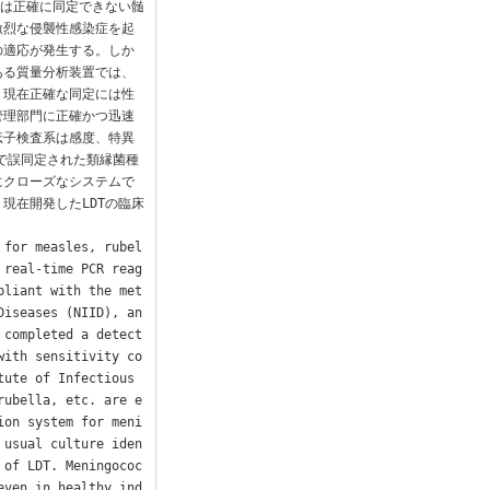
では正確に同定できない髄
激烈な侵襲性感染症を起
の適応が発生する。しか
ある質量分析装置では、
。現在正確な同定には性
管理部門に正確かつ迅速
伝子検査系は感度、特異
法で誤同定された類縁菌種
にクローズなシステムで
現在開発したLDTの臨床
 for measles, rubel
 real-time PCR reag
pliant with the met
Diseases (NIID), an
 completed a detect
with sensitivity co
ute of Infectious 
rubella, etc. are e
ion system for meni
 usual culture iden
 of LDT. Meningococ
even in healthy ind