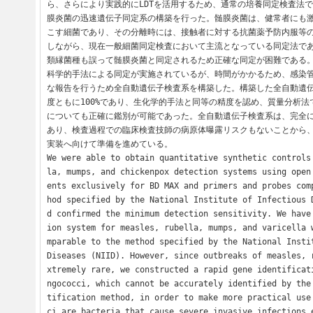
ら、さらにより実践的にLDTを活用するため、通常の培養同定検査法
膜炎菌の迅速遺伝子同定系の構築を行った。髄膜炎菌は、健常者にも
こす細菌であり、その分離時には、接触者に対する抗菌薬予防内服等
しながら、現在一般細菌同定検査において主流となっている同定法で
類縁菌種も誤って髄膜炎菌と同定されるため正確な同定が困難である
科学的手法による同定が実施されているが、時間がかかるため、感染
な報告を行うため全自動遺伝子検査系を構築した。構築した全自動遺
度ともに100%であり、生化学的手法と同等の精度を認め、質量分析
についても正確に鑑別が可能であった。全自動遺伝子検査系は、完全
あり、検査過程での臨床検査技師の病原体曝露リスクもないことから、
実装へ向けて準備を進めている。

We were able to obtain quantitative synthetic controls
la, mumps, and chickenpox detection systems using open
ents exclusively for BD MAX and primers and probes com
hod specified by the National Institute of Infectious 
d confirmed the minimum detection sensitivity. We have
ion system for measles, rubella, mumps, and varicella 
mparable to the method specified by the National Instit
Diseases (NIID). However, since outbreaks of measles, 
xtremely rare, we constructed a rapid gene identificat
ngococci, which cannot be accurately identified by the
tification method, in order to make more practical use
ci are bacteria that cause severe invasive infections 