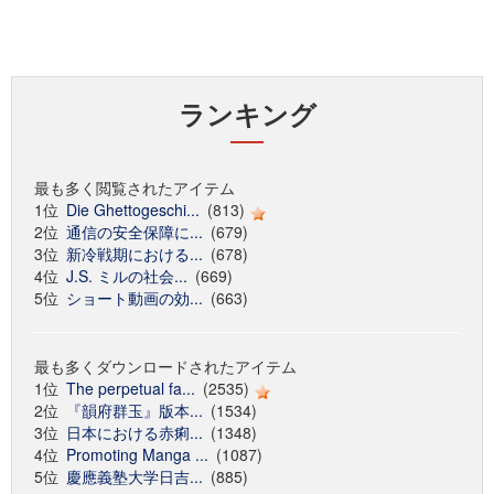
ランキング
最も多く閲覧されたアイテム
1位
Die Ghettogeschi...
(813)
2位
通信の安全保障に...
(679)
3位
新冷戦期における...
(678)
4位
J.S. ミルの社会...
(669)
5位
ショート動画の効...
(663)
最も多くダウンロードされたアイテム
1位
The perpetual fa...
(2535)
2位
『韻府群玉』版本...
(1534)
3位
日本における赤痢...
(1348)
4位
Promoting Manga ...
(1087)
5位
慶應義塾大学日吉...
(885)