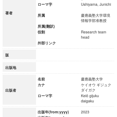
ローマ字
Ushiyama, Junichi
著者
所属
慶應義塾大学環境
情報学部准教授
所属(翻訳)
役割
Research team
head
外部リンク
版
出版地
名前
慶應義塾大学
カナ
ケイオウ ギジュク
ダイガク
出版者
ローマ字
Keiō gijuku
daigaku
出版年(from:yyyy)
2023