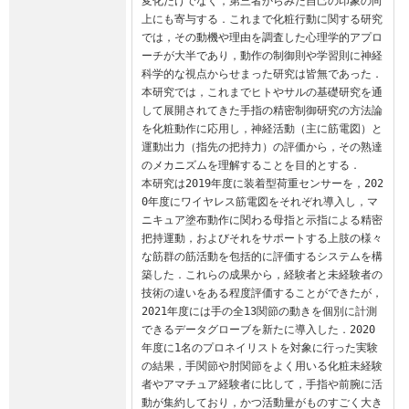
変化だけでなく，第三者からみた自己の印象の向
上にも寄与する．これまで化粧行動に関する研究
では，その動機や理由を調査した心理学的アプロ
ーチが大半であり，動作の制御則や学習則に神経
科学的な視点からせまった研究は皆無であった．
本研究では，これまでヒトやサルの基礎研究を通
して展開されてきた手指の精密制御研究の方法論
を化粧動作に応用し，神経活動（主に筋電図）と
運動出力（指先の把持力）の評価から，その熟達
のメカニズムを理解することを目的とする．

本研究は2019年度に装着型荷重センサーを，202
0年度にワイヤレス筋電図をそれぞれ導入し，マ
ニキュア塗布動作に関わる母指と示指による精密
把持運動，およびそれをサポートする上肢の様々
な筋群の筋活動を包括的に評価するシステムを構
築した．これらの成果から，経験者と未経験者の
技術の違いをある程度評価することができたが， 
2021年度には手の全13関節の動きを個別に計測
できるデータグローブを新たに導入した．2020
年度に1名のプロネイリストを対象に行った実験
の結果，手関節や肘関節をよく用いる化粧未経験
者やアマチュア経験者に比して，手指や前腕に活
動が集約しており，かつ活動量がものすごく大き