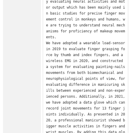
y evaluating neural activities and mot
or output which has been mainly used i
n basic studies for precise finger mov
ement control in monkeys and humans, w
e are trying to understand neural mech
anisms for proficiency of makeup movem
ents.

We have adopted a wearable load-sensor 
in 2019 to evaluate finger grasping fo
rce by thumb and index fingers, and a 
wireless EMG in 2020, and constructed 
a system for evaluating painting-nails 
movements from both biomechanical and 
neurophysiological points of view, for 
evaluating difference in manicuring sk
ills between experienced and non-exper
ienced persons. Additionally, in 2021, 
we have adopted a data glove which can 
record joint movements for 13 finger j
oints individually. As presented in 20
20, a professional manicurist showed b
igger muscle activities in fingers and 
wrist muscles. By adding this data glo