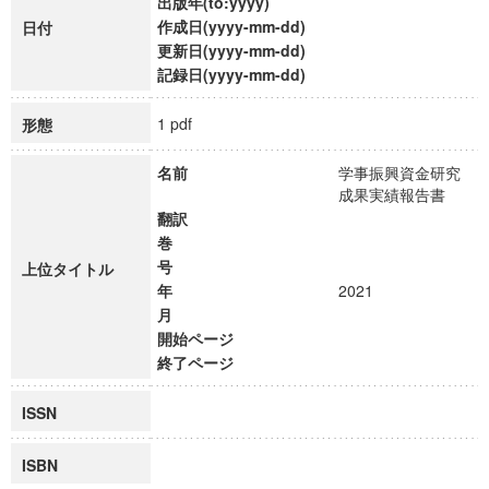
出版年(to:yyyy)
作成日(yyyy-mm-dd)
日付
更新日(yyyy-mm-dd)
記録日(yyyy-mm-dd)
1 pdf
形態
名前
学事振興資金研究
成果実績報告書
翻訳
巻
号
上位タイトル
年
2021
月
開始ページ
終了ページ
ISSN
ISBN