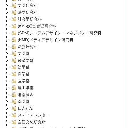
文学研究科
法学研究科
社会学研究科
(KBS)経営管理研究科
(SDM)システムデザイン・マネジメント研究科
(KMD)メディアデザイン研究科
法務研究科
文学部
経済学部
法学部
商学部
医学部
理工学部
湘南藤沢
薬学部
日吉紀要
メディアセンター
言語文化研究所