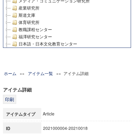
メディア・コミュニケーション研究所
産業研究所
斯道文庫
体育研究所
教職課程センター
福澤研究センター
日本語・日本文化教育センター
アート・センター
外国語教育研究センター
デジタルメディア・コンテンツ統合研究センター
ホーム
»»
グローバルリサーチインスティテュート
アイテム一覧
»» アイテム詳細
塾内助成報告書
科学研究費補助金研究成果報告書
アイテム詳細
21世紀COEプログラム
慶應義塾大学グローバルCOEプログラム市民社会ガバナンス
慶應義塾大学グローバルCOEプログラム論理と感性の先端的
Article
アイテムタイプ
博士課程教育リーディングプログラム「超成熟社会発展のサ
学術雑誌掲載論文等(8)
2021000004-20210018
ID
その他