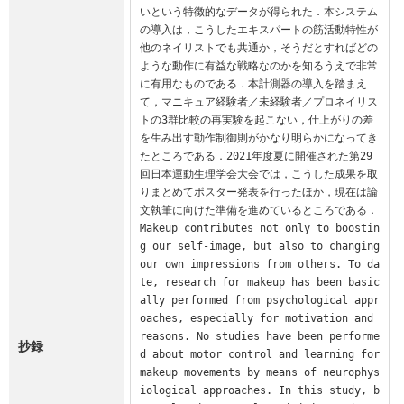
いという特徴的なデータが得られた．本システム
の導入は，こうしたエキスパートの筋活動特性が
他のネイリストでも共通か，そうだとすればどの
ような動作に有益な戦略なのかを知るうえで非常
に有用なものである．本計測器の導入を踏まえ
て，マニキュア経験者／未経験者／プロネイリス
トの3群比較の再実験を起こない，仕上がりの差
を生み出す動作制御則がかなり明らかになってき
たところである．2021年度夏に開催された第29
回日本運動生理学会大会では，こうした成果を取
りまとめてポスター発表を行ったほか，現在は論
文執筆に向けた準備を進めているところである．

Makeup contributes not only to boostin
g our self-image, but also to changing 
our own impressions from others. To da
te, research for makeup has been basic
ally performed from psychological appr
oaches, especially for motivation and 
reasons. No studies have been performe
抄録
d about motor control and learning for 
makeup movements by means of neurophys
iological approaches. In this study, b