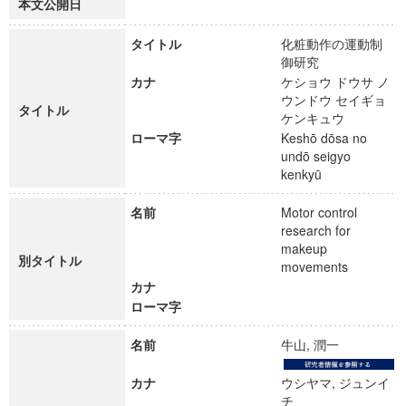
本文公開日
タイトル
化粧動作の運動制
御研究
カナ
ケショウ ドウサ ノ
ウンドウ セイギョ
タイトル
ケンキュウ
ローマ字
Keshō dōsa no
undō seigyo
kenkyū
名前
Motor control
research for
makeup
別タイトル
movements
カナ
ローマ字
名前
牛山, 潤一
カナ
ウシヤマ, ジュンイ
チ