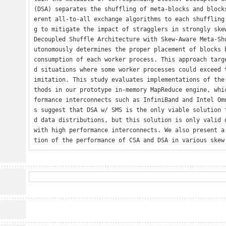
(DSA) separates the shuffling of meta-blocks and block
erent all-to-all exchange algorithms to each shuffling
g to mitigate the impact of stragglers in strongly skew
Decoupled Shuffle Architecture with Skew-Aware Meta-Sh
utonomously determines the proper placement of blocks b
consumption of each worker process. This approach targ
d situations where some worker processes could exceed 
imitation. This study evaluates implementations of the
thods in our prototype in-memory MapReduce engine, whi
formance interconnects such as InfiniBand and Intel Om
s suggest that DSA w/ SMS is the only viable solution 
d data distributions, but this solution is only valid o
with high performance interconnects. We also present a
tion of the performance of CSA and DSA in various skew