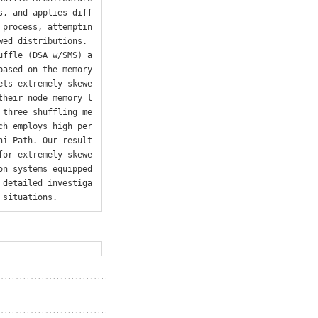
s, and applies diff
 process, attemptin
ed distributions. 
uffle (DSA w/SMS) a
ased on the memory 
ets extremely skewe
their node memory l
 three shuffling me
ch employs high per
ni-Path. Our result
for extremely skewe
n systems equipped 
 detailed investiga
 situations.