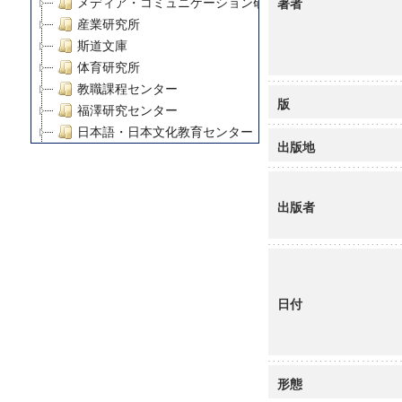
著者
メディア・コミュニケーション研究所
産業研究所
斯道文庫
体育研究所
教職課程センター
版
福澤研究センター
日本語・日本文化教育センター
出版地
アート・センター
外国語教育研究センター
デジタルメディア・コンテンツ統合研究センター
出版者
グローバルリサーチインスティテュート
塾内助成報告書
科学研究費補助金研究成果報告書
21世紀COEプログラム
日付
慶應義塾大学グローバルCOEプログラム市民社会ガバナ
慶應義塾大学グローバルCOEプログラム論理と感性の先
博士課程教育リーディングプログラム「超成熟社会発展
学術雑誌掲載論文等(8)
形態
その他