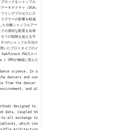
タブロックをシャッフル
アーキテクチャ（DSA）
ッフリングプロセスにさ
トラグラーの影響を軽減
用した分離シャッフルアー
ックの適切な配置を自律
メモリの制限を超える可
3つのシャッフル方法の
トを用いたプロトタイプのイ
kforest-PACSスー
 / SMSが極端に歪んだ
dance science. In o
the dancers and con
ta from the dancer
environment, and al
thods designed to 
ed data. Coupled Sh
to-all exchange to 
tablocks, which con
uffle Architecture 