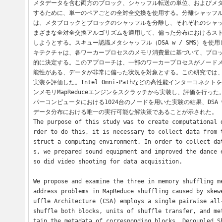
メタデータを含む両方のブロック、シャッフル転送の単位、およびメ
するために、単一のペアごとの全対全交換を使用する。分離シャッフル
は、メタブロックとブロックのシャッフルを分離し、それぞれのシャ
まざまな全対全交換アルゴリズムを適用して、偏った分布におけるス
しようとする。スキュー認識メタシャッフル（DSA w / SMS）を使
キテクチャは、各ワーカープロセスのメモリ消費量に基づいて、ブロ
的に決定する。このアプローチは、一部のワーカープロセスがノード
能性がある、データが非常に偏った状況を対象とする。この研究では、
実装を評価した。Intel Omni-Pathなどの高性能インターコネク
ンメモリMapReduceエンジンをスクラッチから実装し、評価を行った。Oa
パーコンピュータにおける1024台のノードを用いた実験の結果、DSA w
データ分布における唯一の実行可能な解決策であることが示された。

The purpose of this study was to create computational 
rder to do this, it is necessary to collect data from 
struct a computing environment. In order to collect da
s, we prepared sound equipment and improved the dance 
so did video shooting for data acquisition.

We propose and examine the three in memory shuffling me
address problems in MapReduce shuffling caused by skew
uffle Architecture (CSA) employs a single pairwise all-
shuffle both blocks, units of shuffle transfer, and me
tain the metadata of corresponding blocks. Decoupled Sh