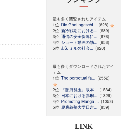
最も多く閲覧されたアイテム
1位
Die Ghettogeschi...
(828)
2位
新冷戦期における...
(689)
3位
通信の安全保障に...
(676)
4位
ショート動画の効...
(658)
5位
J.S. ミルの社会...
(620)
最も多くダウンロードされたアイ
テム
1位
The perpetual fa...
(2552)
2位
『韻府群玉』版本...
(1534)
3位
日本における赤痢...
(1329)
4位
Promoting Manga ...
(1053)
5位
慶應義塾大学日吉...
(859)
LINK