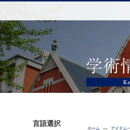
言語選択
ホーム
»»
アイテム