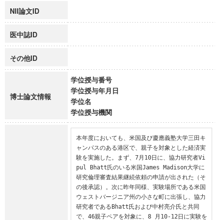
NII論文ID
医中誌ID
その他ID
学位授与番号
学位授与年月日
博士論文情報
学位名
学位授与機関
本年度においても、米国及び慶應義塾大学三田キ
ャンパスのある港区で、親子を対象とした経済実
験を実施した。まず、7月10日に、協力研究者Vi
pul Bhatt氏のいる米国James Madison大学に
研究倫理審査結果継続依頼の申請が出された（そ
の後承認）。次に昨年同様、実験場所である米国
ウェストバージニア州の小さな町に出張し、協力
研究者であるBhatt氏および中村亮介氏と共同
で、46親子ペアを対象に、8 月10-12日に実験を