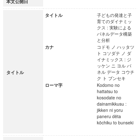
本文公開日
タイトル
子どもの発達と子
育てのダイナミッ
クス : 実験による
パネルデータ構築
と分析
カナ
コドモ ノ ハッタツ
ト コソダテ ノ ダ
イナミックス : ジ
ッケン ニ ヨル パ
ネル データ コウチ
タイトル
ク ト ブンセキ
ローマ字
Kodomo no
hattatsu to
kosodate no
dainamikkusu :
jikken ni yoru
paneru dēta
kōchiku to bunseki