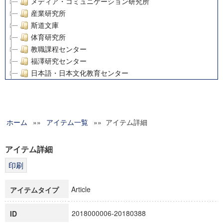
メディア・コミュニケーション研究所
産業研究所
斯道文庫
体育研究所
教職課程センター
福澤研究センター
日本語・日本文化教育センター
アート・センター
外国語教育研究センター
デジタルメディア・コンテンツ統合研究センター
ホーム
»»
グローバルリサーチインスティテュート
アイテム一覧
»» アイテム詳細
塾内助成報告書
科学研究費補助金研究成果報告書
アイテム詳細
21世紀COEプログラム
慶應義塾大学グローバルCOEプログラム市民社会ガバナンス
慶應義塾大学グローバルCOEプログラム論理と感性の先端的
Article
アイテムタイプ
博士課程教育リーディングプログラム「超成熟社会発展のサ
学術雑誌掲載論文等(8)
2018000006-20180388
ID
その他