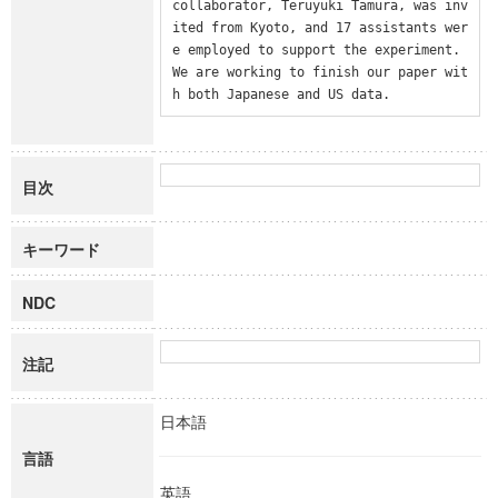
collaborator, Teruyuki Tamura, was inv
ited from Kyoto, and 17 assistants wer
e employed to support the experiment. 
We are working to finish our paper wit
h both Japanese and US data.
目次
キーワード
NDC
注記
日本語
言語
英語