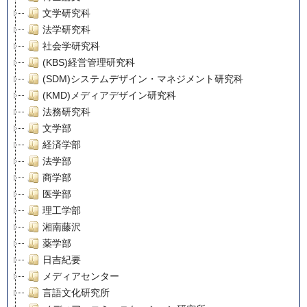
文学研究科
法学研究科
社会学研究科
(KBS)経営管理研究科
(SDM)システムデザイン・マネジメント研究科
(KMD)メディアデザイン研究科
法務研究科
文学部
経済学部
法学部
商学部
医学部
理工学部
湘南藤沢
薬学部
日吉紀要
メディアセンター
言語文化研究所