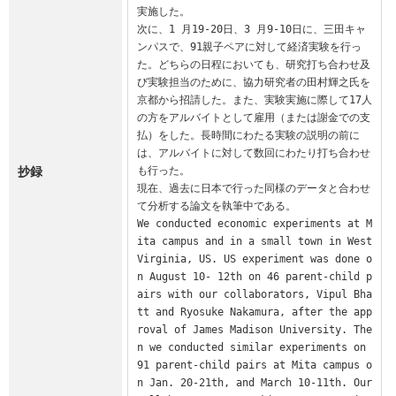
実施した。

次に、1 月19-20日、3 月9-10日に、三田キャ
ンパスで、91親子ペアに対して経済実験を行っ
た。どちらの日程においても、研究打ち合わせ及
び実験担当のために、協力研究者の田村輝之氏を
京都から招請した。また、実験実施に際して17人
の方をアルバイトとして雇用（または謝金での支
払）をした。長時間にわたる実験の説明の前に
は、アルバイトに対して数回にわたり打ち合わせ
抄録
も行った。

現在、過去に日本で行った同様のデータと合わせ
て分析する論文を執筆中である。

We conducted economic experiments at M
ita campus and in a small town in West 
Virginia, US. US experiment was done o
n August 10- 12th on 46 parent-child p
airs with our collaborators, Vipul Bha
tt and Ryosuke Nakamura, after the app
roval of James Madison University. The
n we conducted similar experiments on 
91 parent-child pairs at Mita campus o
n Jan. 20-21th, and March 10-11th. Our 