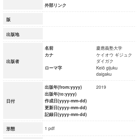
外部リンク
版
出版地
名前
慶應義塾大学
カナ
ケイオウ ギジュク
ダイガク
出版者
ローマ字
Keiō gijuku
daigaku
出版年(from:yyyy)
2019
出版年(to:yyyy)
作成日(yyyy-mm-dd)
日付
更新日(yyyy-mm-dd)
記録日(yyyy-mm-dd)
1 pdf
形態