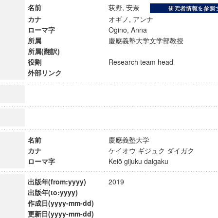
名前
荻野, 安奈
カナ
オギノ, アンナ
ローマ字
Ogino, Anna
所属
慶應義塾大学文学部教授
所属(翻訳)
役割
Research team head
外部リンク
名前
慶應義塾大学
カナ
ケイオウ ギジュク ダイガク
ローマ字
Keiō gijuku daigaku
ンス教育研究センター
端的教育研究拠点
出版年(from:yyyy)
2019
のサイエンス」
出版年(to:yyyy)
作成日(yyyy-mm-dd)
更新日(yyyy-mm-dd)