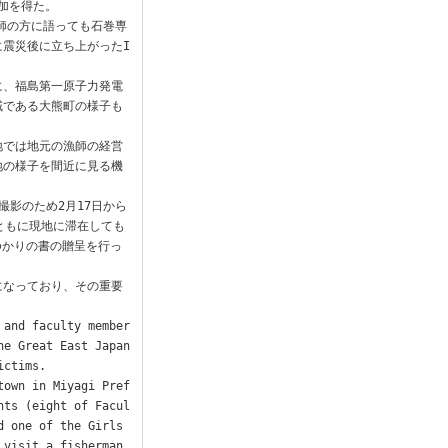
加を得た。

漁師の方に語っても石巻専
震災後に立ち上がったI
に、福島第一原子力発電
域である大熊町の様子も
地では地元の漁師の経営
地の様子を間近に見る機
撮影のため2月17日から
ともに現地に滞在しても
ゆかりの書の贈呈を行っ
になっており、その重要
 and faculty member
e Great East Japan 
ctims.

town in Miyagi Pref
nts (eight of Facul
 one of the Girls 
visit a fisherman 