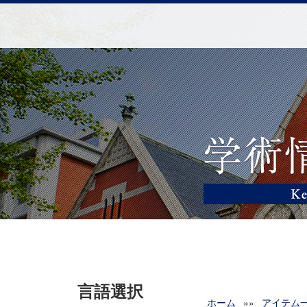
言語選択
ホーム
»»
アイテム