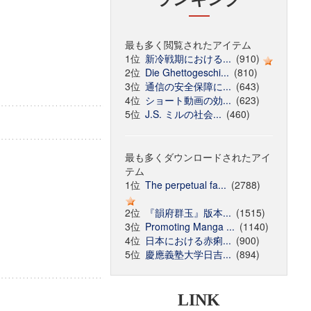
最も多く閲覧されたアイテム
1位
新冷戦期における...
(910)
2位
Die Ghettogeschi...
(810)
3位
通信の安全保障に...
(643)
4位
ショート動画の効...
(623)
5位
J.S. ミルの社会...
(460)
最も多くダウンロードされたアイ
テム
1位
The perpetual fa...
(2788)
2位
『韻府群玉』版本...
(1515)
3位
Promoting Manga ...
(1140)
4位
日本における赤痢...
(900)
5位
慶應義塾大学日吉...
(894)
LINK