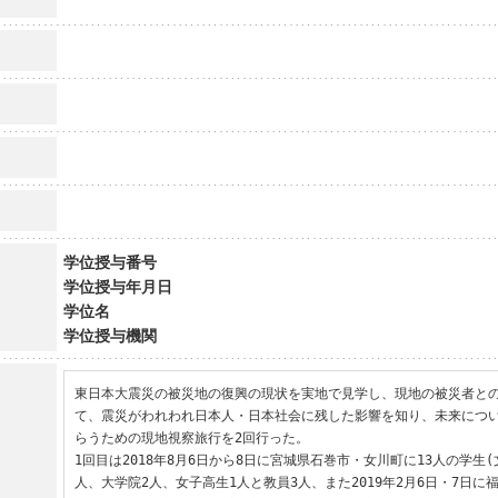
学位授与番号
学位授与年月日
学位名
学位授与機関
東日本大震災の被災地の復興の現状を実地で見学し、現地の被災者と
て、震災がわれわれ日本人・日本社会に残した影響を知り、未来につ
らうための現地視察旅行を2回行った。

1回目は2018年8月6日から8日に宮城県石巻市・女川町に13人の学生
人、大学院2人、女子高生1人と教員3人、また2019年2月6日・7日に