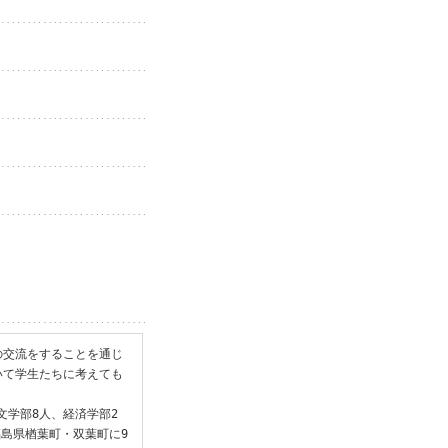
の交流をすることを通じ
いて学生たちに考えても
(文学部8人、経済学部2
福島県楢葉町・双葉町に9