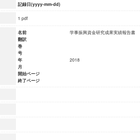
記録日(yyyy-mm-dd)
1 pdf
名前
学事振興資金研究成果実績報告
翻訳
巻
号
年
2018
月
開始ページ
終了ページ