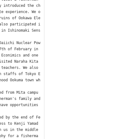
y introduced the ch
te experience. We o
ruins of Ookawa Ele
also participated i
 in Ishinomaki Sens
Daiichi Nuclear Pow
th of February in 
Econimics and one 
sited Naraha Kita 
teachers. We also 
h staffs of Tokyo E
hood Ookuma town wh
ed from Mita campu
erman's family and 
ave opportunities 
ed by the end of Fe
ess to Kenji Yamad
 us in the middle 
phy for a fisherma