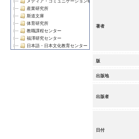
メディア・コミュニケーション研究所
産業研究所
斯道文庫
体育研究所
著者
教職課程センター
福澤研究センター
日本語・日本文化教育センター
アート・センター
版
外国語教育研究センター
デジタルメディア・コンテンツ統合研究センター
出版地
グローバルリサーチインスティテュート
塾内助成報告書
科学研究費補助金研究成果報告書
出版者
21世紀COEプログラム
慶應義塾大学グローバルCOEプログラム市民社会ガバナ
慶應義塾大学グローバルCOEプログラム論理と感性の先
博士課程教育リーディングプログラム「超成熟社会発展
学術雑誌掲載論文等(8)
日付
その他