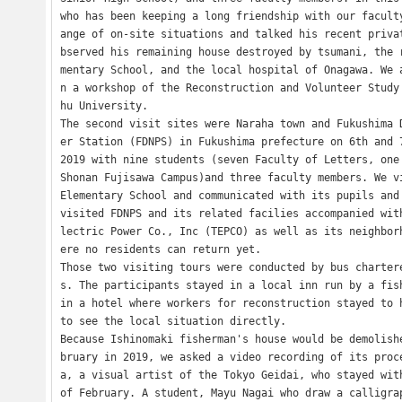
who has been keeping a long friendship with our facult
ange of on-site situations and talked his recent priva
bserved his remaining house destroyed by tsumani, the 
mentary School, and the local hospital of Onagawa. We 
n a workshop of the Reconstruction and Volunteer Study
hu University.

The second visit sites were Naraha town and Fukushima 
er Station (FDNPS) in Fukushima prefecture on 6th and 7
2019 with nine students (seven Faculty of Letters, one 
Shonan Fujisawa Campus)and three faculty members. We vi
Elementary School and communicated with its pupils and 
visited FDNPS and its related facilies accompanied wit
lectric Power Co., Inc (TEPCO) as well as its neighbor
ere no residents can return yet.

Those two visiting tours were conducted by bus charter
s. The participants stayed in a local inn run by a fish
in a hotel where workers for reconstruction stayed to h
to see the local situation directly.

Because Ishinomaki fisherman's house would be demolish
bruary in 2019, we asked a video recording of its proc
a, a visual artist of the Tokyo Geidai, who stayed with
of February. A student, Mayu Nagai who draw a calligra