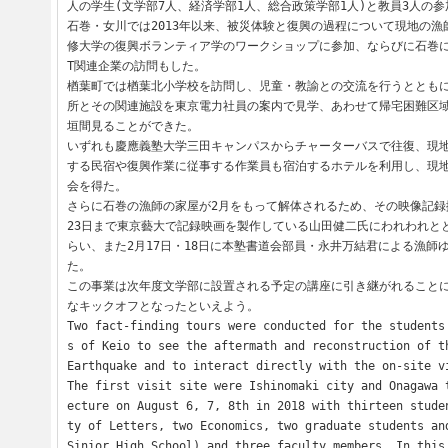
人の学生(文学部7人、経済学部1人、総合政策学部1人)と教員3人の参
石巻・女川では2013年以来、被災体験と復興の過程について現地の
修大学の復興ボランティア学のワークショップに参加、ならびに石巻に
T関連企業の訪問もした。

楢葉町では楢葉北小学校を訪問し、児童・教諭との交流を行うととも
所とその関連施設を東京電力社員の案内で見学、あわせて帰宅困難区
垣間見ることができた。

いずれも慶應義塾大学三田キャンパスからチャーターバスで往復、現
する民宿や復興作業に従事する作業員も宿泊するホテルを利用し、現
会を得た。

さらに石巻の漁師の家屋が2月をもって解体されるため、その映像記録
23日まで東京藝大で記録映画を製作している山田健二氏にわれわれと
らい、また2月17日・18日に本塾書道会部員・永井万結君による漁師
た。

この事業は次年度文学部に設置される予定の講座に引き継がれること
なキックオフとなったといえよう。

Two fact-finding tours were conducted for the students
s of Keio to see the aftermath and reconstruction of th
Earthquake and to interact directly with the on-site vi
The first visit site were Ishinomaki city and Onagawa 
ecture on August 6, 7, 8th in 2018 with thirteen stude
ty of Letters, two Economics, two graduate students and
Sinior High School) and three faculty members. In this 