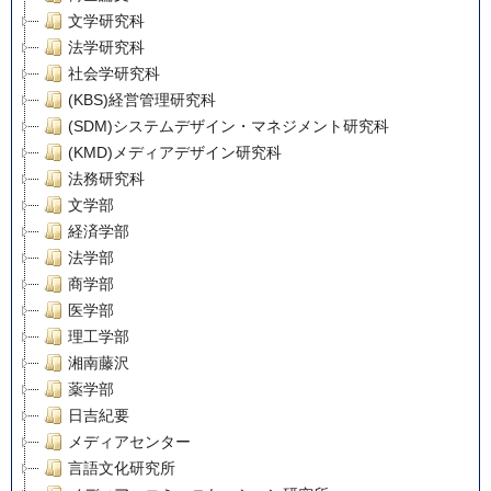
文学研究科
法学研究科
社会学研究科
(KBS)経営管理研究科
(SDM)システムデザイン・マネジメント研究科
(KMD)メディアデザイン研究科
法務研究科
文学部
経済学部
法学部
商学部
医学部
理工学部
湘南藤沢
薬学部
日吉紀要
メディアセンター
言語文化研究所