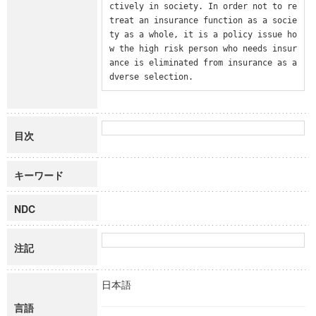
ctively in society. In order not to re
treat an insurance function as a socie
ty as a whole, it is a policy issue ho
w the high risk person who needs insur
ance is eliminated from insurance as a
dverse selection.
目次
キーワード
NDC
注記
日本語
言語