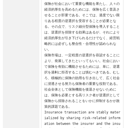
保険が社会において重要な機能を果たし、人々の
経済的厚生を高めるためには、保険を広く普及さ
せることが肝要である。そこでは、過度でない限
りある程度の逆選択を受容することが必要とな
る。その点で、リスク細分型保険を導入すること
は、逆選択を排除する効果はあるが、それにより
経済的厚生が引き下げられるだけでなく、経営戦
略的には必ずしも整合性・合理性が認められな
い。

保険市場は、一定程度の逆選択を容認することに
より、発展してきたといってもいい。社会におい
て保険を有効に機能させるためには、単に、逆選
択を過剰に拒否することは慎むべきである。むし
ろ、積極的に保険の効用を引き出して、広く社会
に浸透させる努力も保険者の重要な役割である。
社会全体として保険機能を後退させないために
は、保険を必要とする高リスク者が逆選択として
保険から排除されることをいかに抑制するかが政
策的課題である。

Insurance transaction are stably mater
ialized by sharing risk-related inform
ation between the insurer and the insu