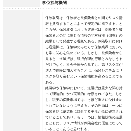
学位授与機関
保険取引は、保険者と被保険者との間でリスク情
報を共有することによって安定的に成立する。と
ころが、保険取引における逆選択は、保険者と被
保険者との間に生じる情報の非対称性（偏在）の
結果として発生する現象である。保険取引におけ
る逆選択は、保険学のみならず保険業界において
も常に関心を集めている。しかし、被保険者から
見ると、逆選択は、経済合理的行動とみなしうる
だけでなく、社会全体から見ても、高リスク者が
進んで保険に加入することは、保険システムにリ
スクを取り込むという保険機能を高めることでも
ある。

経済学や保険学において、逆選択は重大な関心持
って理論的にかつ実証的に考察されてきた。しか
し、現実の保険市場では、さほど重大に受け止め
られていないように見える。その理由は、一つに
保険者側に逆選択に対処する手段が既に確立され
ていることであり、もう一つは、情報技術の進展
とともに、リスク情報が保険会社に優位になって
いることにあると思われる。
