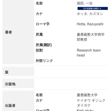
名前
堀田, 一吉
カナ
ホッタ, カズヨシ
ローマ字
Hotta, Kazuyoshi
著者
所属
慶應義塾大学商学
部教授
所属(翻訳)
役割
Research team
head
外部リンク
版
出版地
名前
慶應義塾大学
カナ
ケイオウ ギジュク
ダイガク
出版者
ローマ字
Keiō gijuku