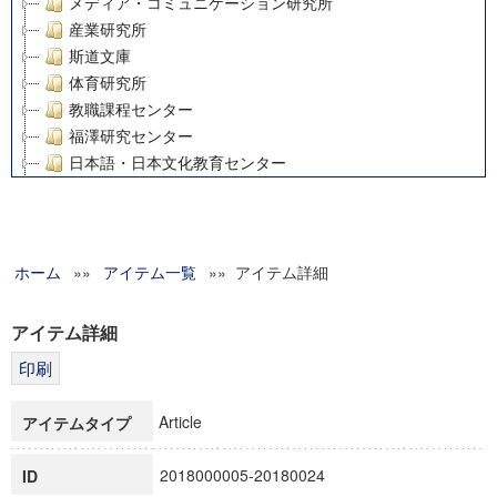
メディア・コミュニケーション研究所
産業研究所
斯道文庫
体育研究所
教職課程センター
福澤研究センター
日本語・日本文化教育センター
アート・センター
外国語教育研究センター
デジタルメディア・コンテンツ統合研究センター
ホーム
»»
グローバルリサーチインスティテュート
アイテム一覧
»» アイテム詳細
塾内助成報告書
科学研究費補助金研究成果報告書
アイテム詳細
21世紀COEプログラム
慶應義塾大学グローバルCOEプログラム市民社会ガバナンス
慶應義塾大学グローバルCOEプログラム論理と感性の先端的
Article
アイテムタイプ
博士課程教育リーディングプログラム「超成熟社会発展のサ
学術雑誌掲載論文等(8)
2018000005-20180024
ID
その他