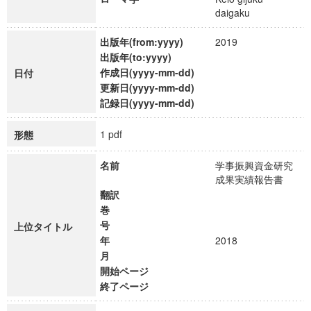
daigaku
出版年(from:yyyy)
2019
出版年(to:yyyy)
作成日(yyyy-mm-dd)
日付
更新日(yyyy-mm-dd)
記録日(yyyy-mm-dd)
1 pdf
形態
名前
学事振興資金研究
成果実績報告書
翻訳
巻
号
上位タイトル
年
2018
月
開始ページ
終了ページ