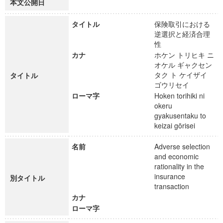
本文公開日
タイトル
保険取引における
逆選択と経済合理
性
カナ
ホケン トリヒキ ニ
オケル ギャクセン
タク ト ケイザイ
タイトル
ゴウリセイ
ローマ字
Hoken torihiki ni
okeru
gyakusentaku to
keizai gōrisei
名前
Adverse selection
and economic
rationality in the
insurance
別タイトル
transaction
カナ
ローマ字