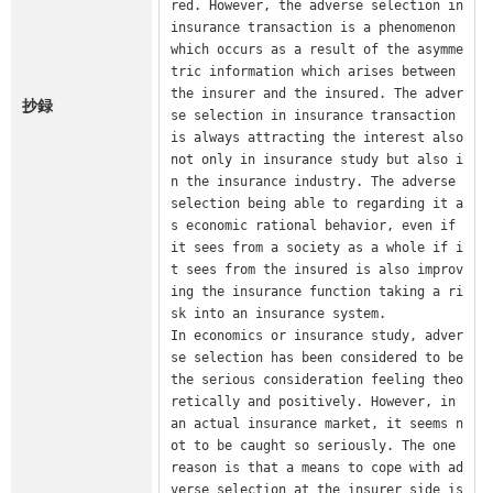
red. However, the adverse selection in 
insurance transaction is a phenomenon 
which occurs as a result of the asymme
tric information which arises between 
the insurer and the insured. The adver
抄録
se selection in insurance transaction 
is always attracting the interest also 
not only in insurance study but also i
n the insurance industry. The adverse 
selection being able to regarding it a
s economic rational behavior, even if 
it sees from a society as a whole if i
t sees from the insured is also improv
ing the insurance function taking a ri
sk into an insurance system.

In economics or insurance study, adver
se selection has been considered to be 
the serious consideration feeling theo
retically and positively. However, in 
an actual insurance market, it seems n
ot to be caught so seriously. The one 
reason is that a means to cope with ad
verse selection at the insurer side is 