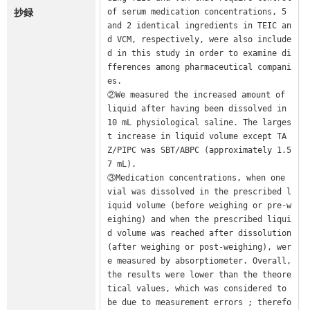
抄録
of serum medication concentrations, 5 
and 2 identical ingredients in TEIC an
d VCM, respectively, were also include
d in this study in order to examine di
fferences among pharmaceutical compani
es.

②We measured the increased amount of 
liquid after having been dissolved in 
10 mL physiological saline. The larges
t increase in liquid volume except TA
Z/PIPC was SBT/ABPC (approximately 1.5
7 mL).

③Medication concentrations, when one 
vial was dissolved in the prescribed l
iquid volume (before weighing or pre-w
eighing) and when the prescribed liqui
d volume was reached after dissolution 
(after weighing or post-weighing), wer
e measured by absorptiometer. Overall, 
the results were lower than the theore
tical values, which was considered to 
be due to measurement errors ; therefo