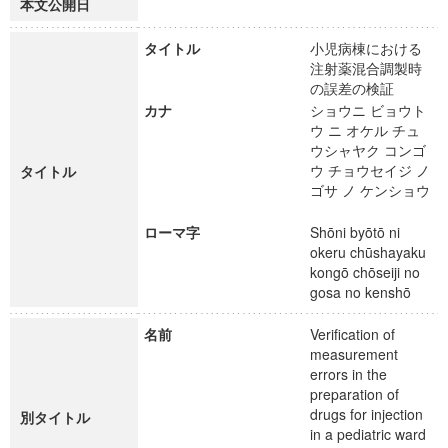
本文公開日
タイトル
小児病棟における
注射薬混合調製時
の誤差の検証
カナ
ショウニ ビョウト
ウ ニ オケル チュ
ウシャヤク コンゴ
ウ チョウセイジ ノ
タイトル
ゴサ ノ ケンショウ
ローマ字
Shōni byōtō ni
okeru chūshayaku
kongō chōseiji no
gosa no kenshō
名前
Verification of
measurement
errors in the
preparation of
drugs for injection
別タイトル
in a pediatric ward