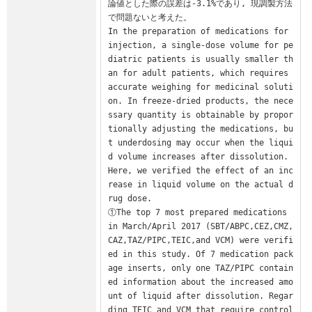
論値とした際の誤差は-3.1%であり, 現調製方法
で問題ないと考えた。

In the preparation of medications for 
injection, a single-dose volume for pe
diatric patients is usually smaller th
an for adult patients, which requires 
accurate weighing for medicinal soluti
on. In freeze-dried products, the nece
ssary quantity is obtainable by propor
tionally adjusting the medications, bu
t underdosing may occur when the liqui
d volume increases after dissolution. 
Here, we verified the effect of an inc
rease in liquid volume on the actual d
rug dose.

①The top 7 most prepared medications 
in March/April 2017 (SBT/ABPC,CEZ,CMZ,
CAZ,TAZ/PIPC,TEIC,and VCM) were verifi
ed in this study. Of 7 medication pack
age inserts, only one TAZ/PIPC contain
ed information about the increased amo
unt of liquid after dissolution. Regar
ding TEIC and VCM that require control 