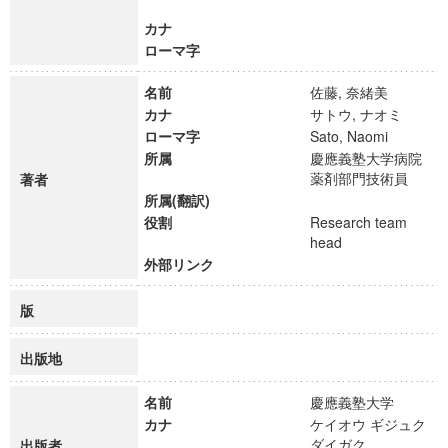
カナ
ローマ字
名前
佐藤, 奈緒美
カナ
サトウ, ナオミ
ローマ字
Sato, Naomi
所属
慶應義塾大学病院
薬剤部門技術員
著者
所属(翻訳)
役割
Research team
head
外部リンク
版
出版地
名前
慶應義塾大学
カナ
ケイオウ ギジュク
ダイガク
出版者