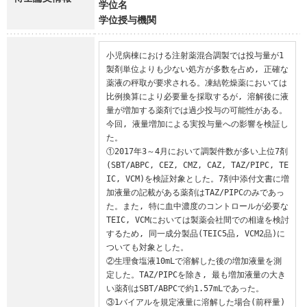
学位名
学位授与機関
小児病棟における注射薬混合調製では投与量が1
製剤単位よりも少ない処方が多数を占め, 正確な
薬液の秤取が要求される。凍結乾燥薬においては
比例換算により必要量を採取するが, 溶解後に液
量が増加する薬剤では過少投与の可能性がある。
今回, 液量増加による実投与量への影響を検証し
た。

①2017年3～4月において調製件数が多い上位7剤
(SBT/ABPC, CEZ, CMZ, CAZ, TAZ/PIPC, TE
IC, VCM)を検証対象とした。7剤中添付文書に増
加液量の記載がある薬剤はTAZ/PIPCのみであっ
た。また, 特に血中濃度のコントロールが必要な
TEIC, VCMにおいては製薬会社間での相違を検討
するため, 同一成分製品(TEIC5品, VCM2品)に
ついても対象とした。

②生理食塩液10mLで溶解した後の増加液量を測
定した。TAZ/PIPCを除き, 最も増加液量の大き
い薬剤はSBT/ABPCで約1.57mLであった。

③1バイアルを規定液量に溶解した場合(前秤量)