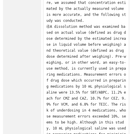
re, we assumed that concentration esti
mated by the actually measured volume 
is more accurate, and the following st
udy was conducted.

④A dissolution method was examined ba
sed on actual value (defined as drug d
ose determined by the estimated increa
se in liquid volume before weighing) a
nd theoretical value (defined as drug 
dose determined after weighing). Pre-w
eighing, or in other word, an easy-to-
use method, is currently used in prepa
ring medications. Measurement errors o
f drug dose which occurred in preparin
g medications by 10 mL physiological s
aline were 13.5% for SBT/ABPC, 11.2% e
ach for CMZ and CAZ, 10.7% for CEZ, 9.
9% for VCM, and 6.8% for TEIC. The ris
k of underdosing in 4 medications, who
se measurement errors exceeded 10%, se
ems to be high. Although in this stud
y, 10 mL physiological saline was used 