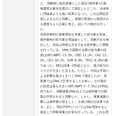
と, 溶解後に規定液量にした場合(後秤量)の薬
物濃度を吸光光度計にて測定したところ, 全体的
に理論値よりも低い結果となった。これは測定誤
差によるものと判断し, 体積の実測から推測され
る濃度をより正確と考え, 続いての検討を行っ
た。

④前秤量時の液量増加を考慮した投与量を実値, 
後秤量時の投与量を理論値として, 溶解方法を検
討した。現在は簡便な方法である前秤量にて調製
を行っている。10mLで調製する際の投与量の誤
差はSBT/ABPC-13.5%, CMZ-11.2%, CAZ-11.
2%, CEZ-10.7%, VCM-9.9%, TEIC-6.8%の順
であった。4剤は誤差-10%超となり, 過少投与の
リスクが大きいと言える。ただし, 今回は手技に
よる影響を最少とすべく10mLで測定したが, 実
業務では20mLで計算することが多い。その場合
の誤差は最も大きいSBT/ABPCで-7.3%と±10%以
内であり, 溶解液量20mL以上では前秤量での調
製が許容されると判断した。しかし, 液量減量の
際には後秤量が望ましく, 今後の検討が必要であ
る。また, TAZ/PIPCについては3mL増加すると
仮定して秤取液量の計算を行っている。これを理