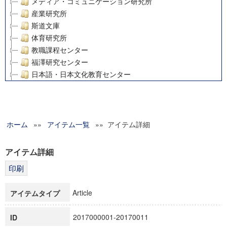
メディア・コミュニケーション研究所
産業研究所
斯道文庫
体育研究所
教職課程センター
福澤研究センター
日本語・日本文化教育センター
アート・センター
外国語教育研究センター
デジタルメディア・コンテンツ統合研究センター
ホーム
»»
グローバルリサーチインスティテュート
アイテム一覧
»» アイテム詳細
塾内助成報告書
科学研究費補助金研究成果報告書
アイテム詳細
21世紀COEプログラム
慶應義塾大学グローバルCOEプログラム市民社会ガバナンス
慶應義塾大学グローバルCOEプログラム論理と感性の先端的
Article
アイテムタイプ
博士課程教育リーディングプログラム「超成熟社会発展のサ
学術雑誌掲載論文等(8)
2017000001-20170011
ID
その他