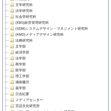
文学研究科
法学研究科
社会学研究科
(KBS)経営管理研究科
(SDM)システムデザイン・マネジメント研究科
(KMD)メディアデザイン研究科
法務研究科
文学部
経済学部
法学部
商学部
医学部
理工学部
湘南藤沢
薬学部
日吉紀要
メディアセンター
言語文化研究所