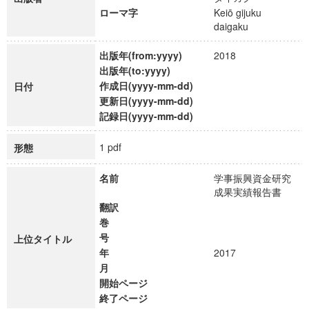
ローマ字
Keiō gijuku
daigaku
出版年(from:yyyy)
2018
出版年(to:yyyy)
作成日(yyyy-mm-dd)
日付
更新日(yyyy-mm-dd)
記録日(yyyy-mm-dd)
1 pdf
形態
名前
学事振興資金研究
成果実績報告書
翻訳
巻
号
上位タイトル
年
2017
月
開始ページ
終了ページ