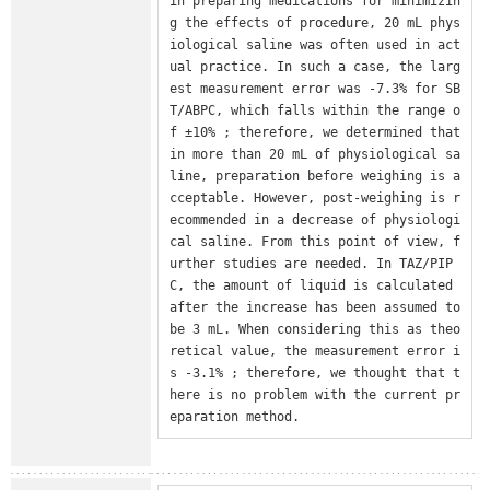
in preparing medications for minimizin
g the effects of procedure, 20 mL phys
iological saline was often used in act
ual practice. In such a case, the larg
est measurement error was -7.3% for SB
T/ABPC, which falls within the range o
f ±10% ; therefore, we determined that 
in more than 20 mL of physiological sa
line, preparation before weighing is a
cceptable. However, post-weighing is r
ecommended in a decrease of physiologi
cal saline. From this point of view, f
urther studies are needed. In TAZ/PIP
C, the amount of liquid is calculated 
after the increase has been assumed to 
be 3 mL. When considering this as theo
retical value, the measurement error i
s -3.1% ; therefore, we thought that t
here is no problem with the current pr
eparation method.