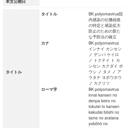
本文公開日
タイトル
BK polyomavirus院
内感染の伝播経路
の特定と感染拡大
防止のための新た
な予防法の確立
カナ
BK polyomavirus
インナイ カンセン
ノ デンパ ケイロ
ノ トクテイ ト カ
ンセン カクダイ ボ
ウシ ノ タメ ノ ア
タイトル
ラタナ ヨボウホウ
ノ カクリツ
ローマ字
BK polyomavirus
innai kansen no
denpa keiro no
tokutei to kansen
kakudai bōshi no
tame no aratana
yobōhō no