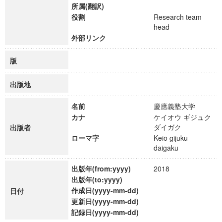
所属(翻訳)
役割
Research team
head
外部リンク
版
出版地
名前
慶應義塾大学
カナ
ケイオウ ギジュク
ダイガク
出版者
ローマ字
Keiō gijuku
daigaku
出版年(from:yyyy)
2018
出版年(to:yyyy)
作成日(yyyy-mm-dd)
日付
更新日(yyyy-mm-dd)
記録日(yyyy-mm-dd)