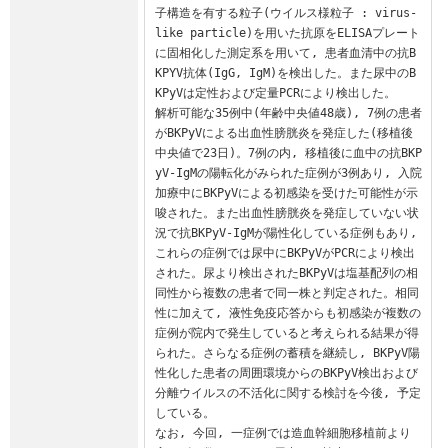
子構造を有する粒子(ウイルス様粒子 : virus-
like particle)を用いた抗原をELISAプレート
に固相化した測定系を用いて, 患者血清中の抗B
KPYV抗体(IgG, IgM)を検出した。また尿中のB
KPyVは定性および定量PCRにより検出した。

解析可能な35例中(年齢中央値48歳), 7例の患者
がBKPyVによる出血性膀胱炎を発症した(移植後
中央値で23日)。7例の内, 移植後に血中の抗BKP
yV-IgMの陽転化がみられた症例が3例あり, 入院
加療中にBKPyVによる初感染を受けた可能性が示
唆された。また出血性膀胱炎を発症していない状
況で抗BKPyV-IgMが陽性化している症例もあり, 
これらの症例では尿中にBKPyVがPCRにより検出
された。尿より検出されたBKPyVは塩基配列の相
同性から複数の患者で同一株と判定された。相同
性に加えて, 液性免疫応答からも初感染が複数の
症例が院内で発生していると考えられる結果が得
られた。さらなる症例の蓄積を継続し, BKPyV陽
性化した患者の周囲環境からのBKPyV検出および
分離ウイルスの不活化に関する検討を今後, 予定
している。

なお, 今回, 一症例では造血幹細胞移植前より