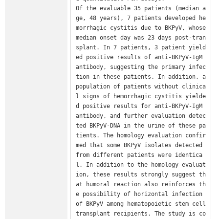
Of the evaluable 35 patients (median a
ge, 48 years), 7 patients developed he
morrhagic cystitis due to BKPyV, whose 
median onset day was 23 days post-tran
splant. In 7 patients, 3 patient yield
ed positive results of anti-BKPyV-IgM 
antibody, suggesting the primary infec
tion in these patients. In addition, a 
population of patients without clinica
l signs of hemorrhagic cystitis yielde
d positive results for anti-BKPyV-IgM 
antibody, and further evaluation detec
ted BKPyV-DNA in the urine of these pa
tients. The homology evaluation confir
med that some BKPyV isolates detected 
from different patients were identica
l. In addition to the homology evaluat
ion, these results strongly suggest th
at humoral reaction also reinforces th
e possibility of horizontal infection 
of BKPyV among hematopoietic stem cell 
transplant recipients. The study is co