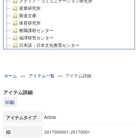
メディア・コミュニケーション研究所
産業研究所
斯道文庫
体育研究所
教職課程センター
福澤研究センター
日本語・日本文化教育センター
アート・センター
外国語教育研究センター
デジタルメディア・コンテンツ統合研究センター
ホーム
»»
グローバルリサーチインスティテュート
アイテム一覧
»» アイテム詳細
塾内助成報告書
科学研究費補助金研究成果報告書
アイテム詳細
21世紀COEプログラム
慶應義塾大学グローバルCOEプログラム市民社会ガバナンス
慶應義塾大学グローバルCOEプログラム論理と感性の先端的
Article
アイテムタイプ
博士課程教育リーディングプログラム「超成熟社会発展のサ
学術雑誌掲載論文等(8)
2017000001-20170001
ID
その他