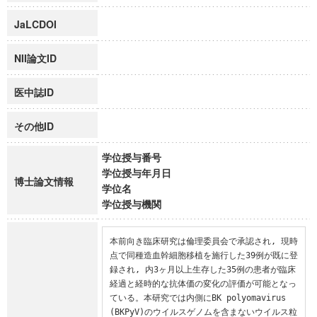
JaLCDOI
NII論文ID
医中誌ID
その他ID
学位授与番号
学位授与年月日
博士論文情報
学位名
学位授与機関
本前向き臨床研究は倫理委員会で承認され, 現時
点で同種造血幹細胞移植を施行した39例が既に登
録され, 内3ヶ月以上生存した35例の患者が臨床
経過と経時的な抗体価の変化の評価が可能となっ
ている。本研究では内側にBK polyomavirus 
(BKPyV)のウイルスゲノムを含まないウイルス粒