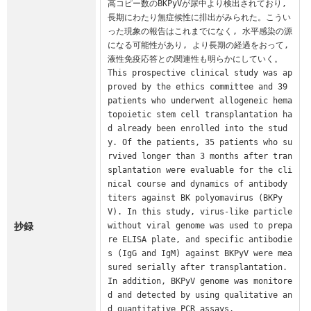
高コピー数のBKPyVが尿中より検出されており, 
長期にわたり無症候性に排出がみられた。こうい
った現象の報告はこれまでになく, 水平感染の源
になる可能性があり, より長期の経過をおって, 
液性免疫応答との関連性も明らかにしていく。

This prospective clinical study was ap
proved by the ethics committee and 39 
patients who underwent allogeneic hema
topoietic stem cell transplantation ha
d already been enrolled into the stud
y. Of the patients, 35 patients who su
rvived longer than 3 months after tran
splantation were evaluable for the cli
nical course and dynamics of antibody 
titers against BK polyomavirus (BKPy
V). In this study, virus-like particle 
抄録
without viral genome was used to prepa
re ELISA plate, and specific antibodie
s (IgG and IgM) against BKPyV were mea
sured serially after transplantation. 
In addition, BKPyV genome was monitore
d and detected by using qualitative an
d quantitative PCR assays.
