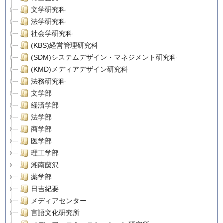
文学研究科
法学研究科
社会学研究科
(KBS)経営管理研究科
(SDM)システムデザイン・マネジメント研究科
(KMD)メディアデザイン研究科
法務研究科
文学部
経済学部
法学部
商学部
医学部
理工学部
湘南藤沢
薬学部
日吉紀要
メディアセンター
言語文化研究所