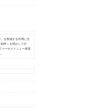
実」を形成する作用に注
＜戦争＞を明かして行
タファーやメトニミー表現
た。