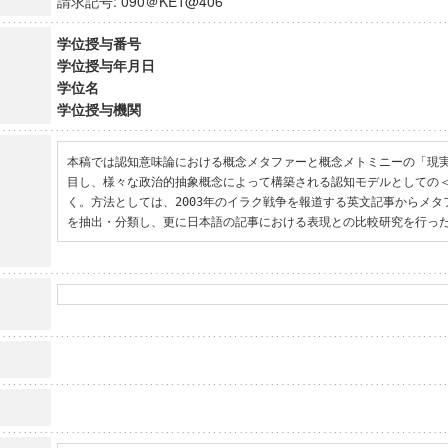
請求記号: 090＠KE1@406
学位授与番号
学位授与年月日
学位名
学位授与機関
本稿では認知意味論における概念メタファーと概念メトミニーの「現
目し、様々な政治的抽象概念によって構築される認知モデルとしての
く。方法としては、2003年のイラク戦争を報道する英文記事からメ
を抽出・分類し、更に日本語の記事における表現との比較研究を行っ