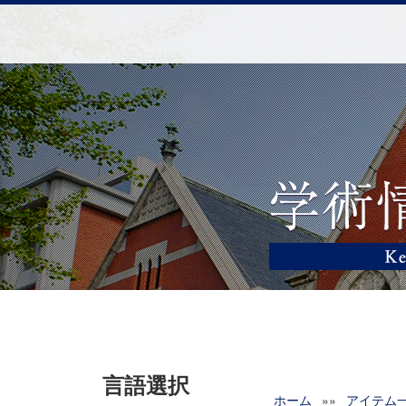
言語選択
ホーム
»»
アイテム