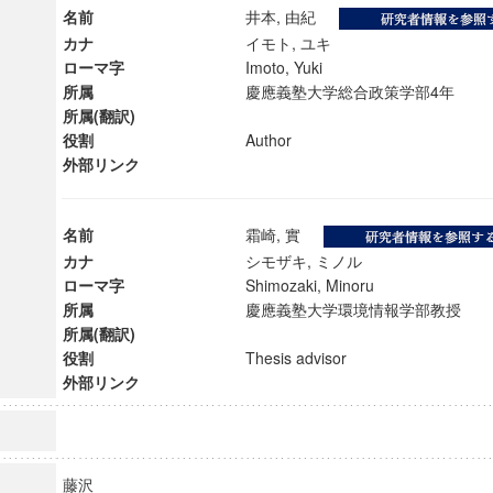
名前
井本, 由紀
カナ
イモト, ユキ
ローマ字
Imoto, Yuki
所属
慶應義塾大学総合政策学部4年
所属(翻訳)
役割
Author
外部リンク
名前
霜崎, 實
カナ
シモザキ, ミノル
ローマ字
Shimozaki, Minoru
所属
慶應義塾大学環境情報学部教授
所属(翻訳)
役割
Thesis advisor
ンス教育研究センター
外部リンク
端的教育研究拠点
のサイエンス」
藤沢