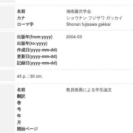
名前
湘南藤沢学会
カナ
ショウナン フジサワ ガッカイ
ローマ字
Shonan fujisawa gakkai
出版年(from:yyyy)
2004-03
出版年(to:yyyy)
作成日(yyyy-mm-dd)
更新日(yyyy-mm-dd)
記録日(yyyy-mm-dd)
45 p. ; 30 cm.
名前
教員推薦による学生論文
翻訳
巻
号
年
月
開始ページ