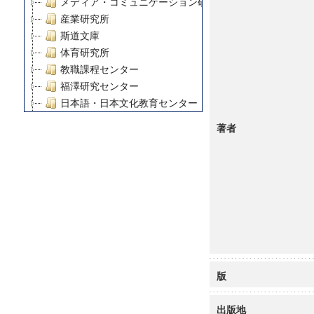
メディア・コミュニケーション研究所
産業研究所
斯道文庫
体育研究所
教職課程センター
福澤研究センター
日本語・日本文化教育センター
アート・センター
著者
外国語教育研究センター
デジタルメディア・コンテンツ統合研究センター
グローバルリサーチインスティテュート
塾内助成報告書
科学研究費補助金研究成果報告書
21世紀COEプログラム
慶應義塾大学グローバルCOEプログラム市民社会ガバナ
慶應義塾大学グローバルCOEプログラム論理と感性の先
博士課程教育リーディングプログラム「超成熟社会発展
版
学術雑誌掲載論文等(8)
その他
出版地