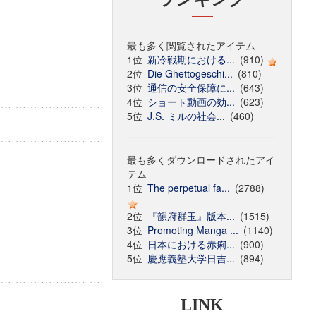
最も多く閲覧されたアイテム
1位
新冷戦期における...
(910)
2位
Die Ghettogeschi...
(810)
3位
通信の安全保障に...
(643)
4位
ショート動画の効...
(623)
5位
J.S. ミルの社会...
(460)
最も多くダウンロードされたアイ
テム
1位
The perpetual fa...
(2788)
2位
『韻府群玉』版本...
(1515)
3位
Promoting Manga ...
(1140)
4位
日本における赤痢...
(900)
5位
慶應義塾大学日吉...
(894)
LINK