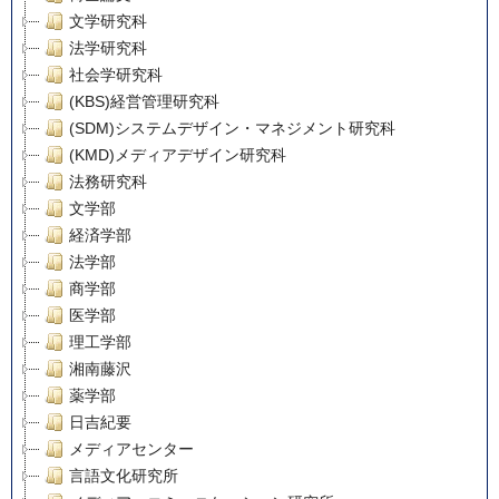
文学研究科
法学研究科
社会学研究科
(KBS)経営管理研究科
(SDM)システムデザイン・マネジメント研究科
(KMD)メディアデザイン研究科
法務研究科
文学部
経済学部
法学部
商学部
医学部
理工学部
湘南藤沢
薬学部
日吉紀要
メディアセンター
言語文化研究所