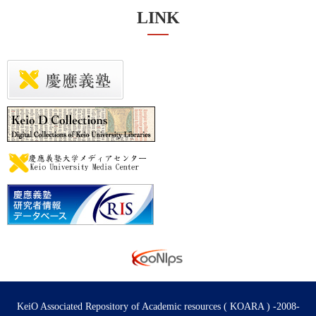
LINK
KeiO Associated Repository of Academic resources ( KOARA ) -2008-