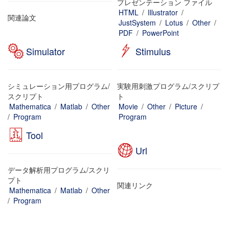
プレゼンテーション ファイル
HTML
/
Illustrator
/
関連論文
JustSystem
/
Lotus
/
Other
/
PDF
/
PowerPoint
Simulator
Stimulus
シミュレーション用プログラム/
実験用刺激プログラム/スクリプ
スクリプト
ト
Mathematica
/
Matlab
/
Other
Movie
/
Other
/
Picture
/
/
Program
Program
Tool
Url
データ解析用プログラム/スクリ
プト
関連リンク
Mathematica
/
Matlab
/
Other
/
Program