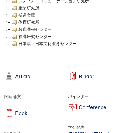
メディア・コミュニケーション研究所
産業研究所
斯道文庫
体育研究所
教職課程センター
福澤研究センター
日本語・日本文化教育センター
アート・センター
外国語教育研究センター
デジタルメディア・コンテンツ統合研究センター
グローバルリサーチインスティテュート
Article
Binder
塾内助成報告書
科学研究費補助金研究成果報告書
21世紀COEプログラム
関連論文
バインダー
慶應義塾大学グローバルCOEプログラム市民社会ガバナンス
Conference
慶應義塾大学グローバルCOEプログラム論理と感性の先端的
Book
博士課程教育リーディングプログラム「超成熟社会発展のサ
学術雑誌掲載論文等(8)
学会発表
その他