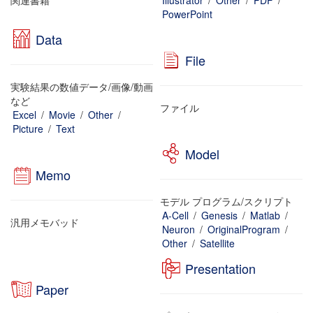
関連書籍
Illustrator
/
Other
/
PDF
/
PowerPoint
Data
File
実験結果の数値データ/画像/動画
など
ファイル
Excel
/
Movie
/
Other
/
Picture
/
Text
Model
Memo
モデル プログラム/スクリプト
A-Cell
/
Genesis
/
Matlab
/
汎用メモバッド
Neuron
/
OriginalProgram
/
Other
/
Satellite
Presentation
Paper