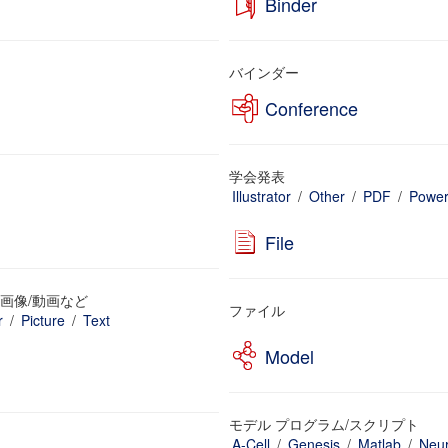
Binder
バインダー
Conference
学会発表
Illustrator
/
Other
/
PDF
/
Power
File
画像/動画など
ファイル
r
/
Picture
/
Text
Model
モデル プログラム/スクリプト
A-Cell
/
Genesis
/
Matlab
/
Neu