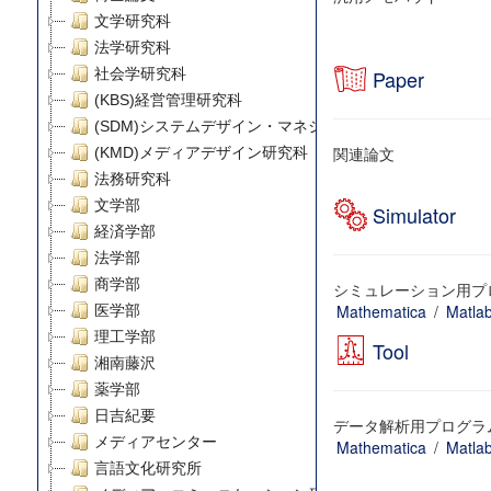
文学研究科
法学研究科
社会学研究科
Paper
(KBS)経営管理研究科
(SDM)システムデザイン・マネジメント研究科
関連論文
(KMD)メディアデザイン研究科
法務研究科
文学部
Simulator
経済学部
法学部
商学部
シミュレーション用プ
Mathematica
/
Matla
医学部
理工学部
Tool
湘南藤沢
薬学部
日吉紀要
データ解析用プログラ
メディアセンター
Mathematica
/
Matla
言語文化研究所