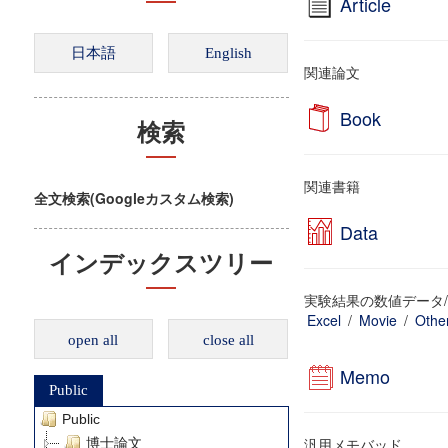
Article
関連論文
Book
検索
関連書籍
全文検索(Googleカスタム検索)
Data
インデックスツリー
実験結果の数値データ/
Excel
/
Movie
/
Othe
open all
close all
Memo
Public
Public
汎用メモバッド
博士論文