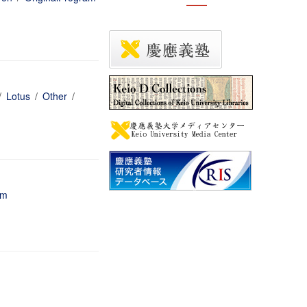
/
Lotus
/
Other
/
am