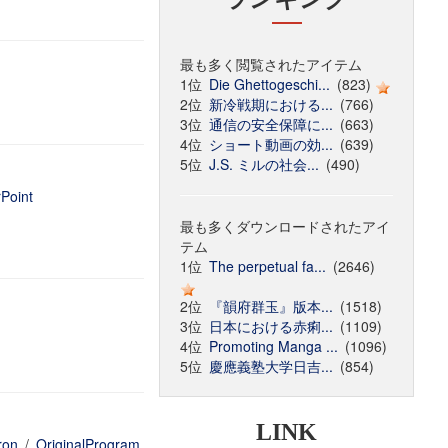
最も多く閲覧されたアイテム
1位
Die Ghettogeschi...
(823)
2位
新冷戦期における...
(766)
3位
通信の安全保障に...
(663)
4位
ショート動画の効...
(639)
5位
J.S. ミルの社会...
(490)
Point
最も多くダウンロードされたアイ
テム
1位
The perpetual fa...
(2646)
2位
『韻府群玉』版本...
(1518)
3位
日本における赤痢...
(1109)
4位
Promoting Manga ...
(1096)
5位
慶應義塾大学日吉...
(854)
LINK
ron
/
OriginalProgram