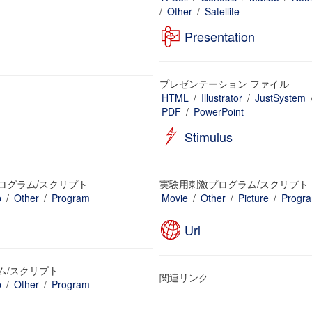
/
Other
/
Satellite
Presentation
プレゼンテーション ファイル
HTML
/
Illustrator
/
JustSystem
PDF
/
PowerPoint
Stimulus
ログラム/スクリプト
実験用刺激プログラム/スクリプト
b
/
Other
/
Program
Movie
/
Other
/
Picture
/
Progr
Url
ム/スクリプト
関連リンク
b
/
Other
/
Program