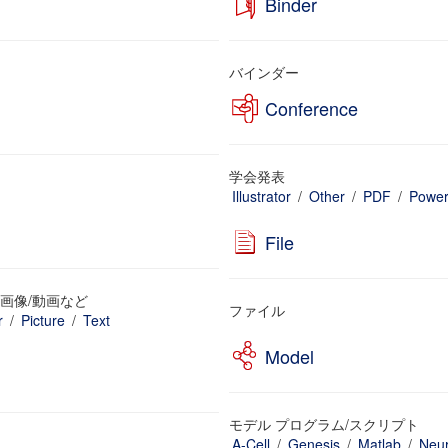
Binder
バインダー
Conference
学会発表
Illustrator
/
Other
/
PDF
/
Power
File
画像/動画など
ファイル
r
/
Picture
/
Text
Model
モデル プログラム/スクリプト
A-Cell
/
Genesis
/
Matlab
/
Neu