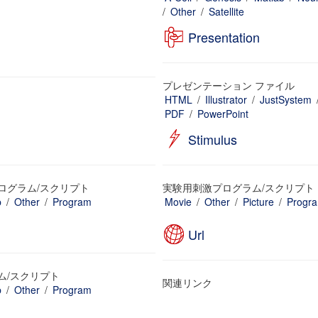
/
Other
/
Satellite
Presentation
プレゼンテーション ファイル
HTML
/
Illustrator
/
JustSystem
PDF
/
PowerPoint
Stimulus
ログラム/スクリプト
実験用刺激プログラム/スクリプト
b
/
Other
/
Program
Movie
/
Other
/
Picture
/
Progr
Url
ム/スクリプト
関連リンク
b
/
Other
/
Program