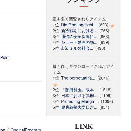
最も多く閲覧されたアイテム
1位
Die Ghettogeschi...
(823)
2位
新冷戦期における...
(766)
3位
通信の安全保障に...
(663)
4位
ショート動画の効...
(639)
5位
J.S. ミルの社会...
(490)
Point
最も多くダウンロードされたアイ
テム
1位
The perpetual fa...
(2646)
2位
『韻府群玉』版本...
(1518)
3位
日本における赤痢...
(1109)
4位
Promoting Manga ...
(1096)
5位
慶應義塾大学日吉...
(854)
LINK
ron
/
OriginalProgram