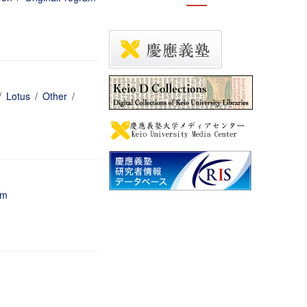
/
Lotus
/
Other
/
am