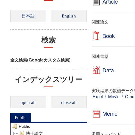
Article
関連論文
Book
検索
関連書籍
全文検索(Googleカスタム検索)
Data
インデックスツリー
実験結果の数値データ/
Excel
/
Movie
/
Othe
open all
close all
Memo
Public
Public
汎用メモバッド
博士論文