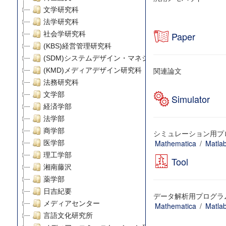
文学研究科
法学研究科
社会学研究科
Paper
(KBS)経営管理研究科
(SDM)システムデザイン・マネジメント研究科
関連論文
(KMD)メディアデザイン研究科
法務研究科
文学部
Simulator
経済学部
法学部
商学部
シミュレーション用プ
Mathematica
/
Matla
医学部
理工学部
Tool
湘南藤沢
薬学部
日吉紀要
データ解析用プログラ
メディアセンター
Mathematica
/
Matla
言語文化研究所