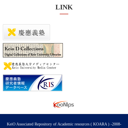
LINK
KeiO Associated Repository of Academic resources ( KOARA ) -2008-