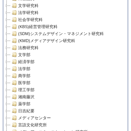
文学研究科
法学研究科
社会学研究科
(KBS)経営管理研究科
(SDM)システムデザイン・マネジメント研究科
(KMD)メディアデザイン研究科
法務研究科
文学部
経済学部
法学部
商学部
医学部
理工学部
湘南藤沢
薬学部
日吉紀要
メディアセンター
言語文化研究所