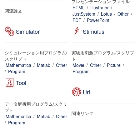
プレゼンテーション ファイル
HTML
/
Illustrator
/
関連論文
JustSystem
/
Lotus
/
Other
/
PDF
/
PowerPoint
Simulator
Stimulus
シミュレーション用プログラム/
実験用刺激プログラム/スクリプ
スクリプト
ト
Mathematica
/
Matlab
/
Other
Movie
/
Other
/
Picture
/
/
Program
Program
Tool
Url
データ解析用プログラム/スクリ
プト
関連リンク
Mathematica
/
Matlab
/
Other
/
Program