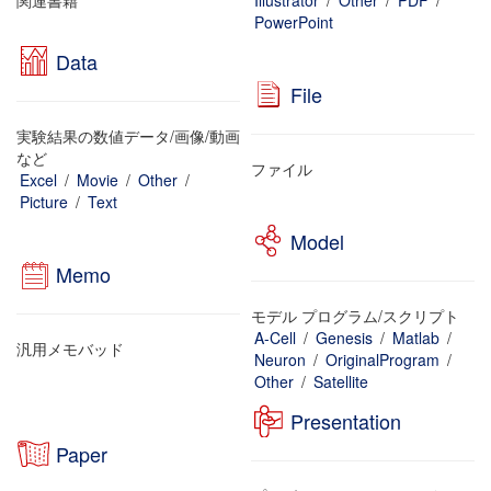
関連書籍
Illustrator
/
Other
/
PDF
/
PowerPoint
Data
File
実験結果の数値データ/画像/動画
など
ファイル
Excel
/
Movie
/
Other
/
Picture
/
Text
Model
Memo
モデル プログラム/スクリプト
A-Cell
/
Genesis
/
Matlab
/
汎用メモバッド
Neuron
/
OriginalProgram
/
Other
/
Satellite
Presentation
Paper