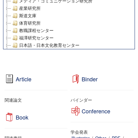
メディア・コミュニケーション研究所
産業研究所
斯道文庫
体育研究所
教職課程センター
福澤研究センター
日本語・日本文化教育センター
アート・センター
外国語教育研究センター
デジタルメディア・コンテンツ統合研究センター
グローバルリサーチインスティテュート
Article
Binder
塾内助成報告書
科学研究費補助金研究成果報告書
21世紀COEプログラム
関連論文
バインダー
慶應義塾大学グローバルCOEプログラム市民社会ガバナンス
Conference
慶應義塾大学グローバルCOEプログラム論理と感性の先端的
Book
博士課程教育リーディングプログラム「超成熟社会発展のサ
学術雑誌掲載論文等(8)
学会発表
その他