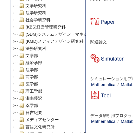
文学研究科
法学研究科
社会学研究科
Paper
(KBS)経営管理研究科
(SDM)システムデザイン・マネジメント研究科
関連論文
(KMD)メディアデザイン研究科
法務研究科
文学部
Simulator
経済学部
法学部
商学部
シミュレーション用プ
Mathematica
/
Matla
医学部
理工学部
Tool
湘南藤沢
薬学部
日吉紀要
データ解析用プログラ
メディアセンター
Mathematica
/
Matla
言語文化研究所