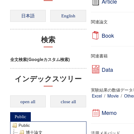
Article
関連論文
Book
検索
関連書籍
全文検索(Googleカスタム検索)
Data
インデックスツリー
実験結果の数値データ/
Excel
/
Movie
/
Othe
open all
close all
Memo
Public
Public
汎用メモバッド
博士論文