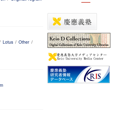
/
Lotus
/
Other
/
am