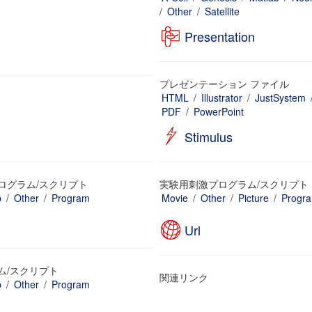
/
Other
/
Satellite
Presentation
プレゼンテーション ファイル
HTML
/
Illustrator
/
JustSystem
PDF
/
PowerPoint
Stimulus
ログラム/スクリプト
実験用刺激プログラム/スクリプト
b
/
Other
/
Program
Movie
/
Other
/
Picture
/
Progr
Url
ム/スクリプト
関連リンク
b
/
Other
/
Program