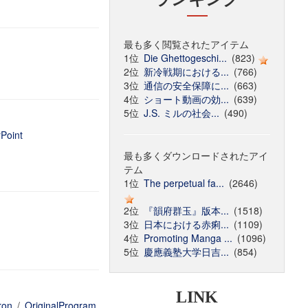
最も多く閲覧されたアイテム
1位
Die Ghettogeschi...
(823)
2位
新冷戦期における...
(766)
3位
通信の安全保障に...
(663)
4位
ショート動画の効...
(639)
5位
J.S. ミルの社会...
(490)
Point
最も多くダウンロードされたアイ
テム
1位
The perpetual fa...
(2646)
2位
『韻府群玉』版本...
(1518)
3位
日本における赤痢...
(1109)
4位
Promoting Manga ...
(1096)
5位
慶應義塾大学日吉...
(854)
LINK
ron
/
OriginalProgram