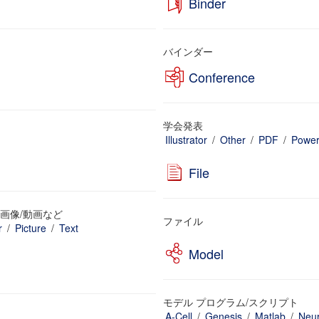
Binder
バインダー
Conference
学会発表
Illustrator
/
Other
/
PDF
/
Power
File
画像/動画など
ファイル
r
/
Picture
/
Text
Model
モデル プログラム/スクリプト
A-Cell
/
Genesis
/
Matlab
/
Neu