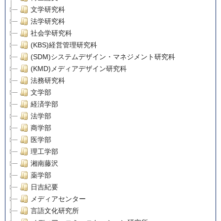
文学研究科
法学研究科
社会学研究科
(KBS)経営管理研究科
(SDM)システムデザイン・マネジメント研究科
(KMD)メディアデザイン研究科
法務研究科
文学部
経済学部
法学部
商学部
医学部
理工学部
湘南藤沢
薬学部
日吉紀要
メディアセンター
言語文化研究所