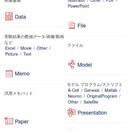
関連書籍
Illustrator
/
Other
/
PDF
/
PowerPoint
Data
File
実験結果の数値データ/画像/動画
など
ファイル
Excel
/
Movie
/
Other
/
Picture
/
Text
Model
Memo
モデル プログラム/スクリプト
A-Cell
/
Genesis
/
Matlab
/
汎用メモバッド
Neuron
/
OriginalProgram
/
Other
/
Satellite
Presentation
Paper