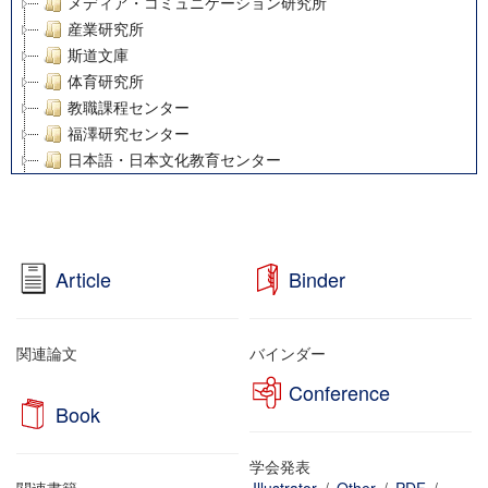
メディア・コミュニケーション研究所
産業研究所
斯道文庫
体育研究所
教職課程センター
福澤研究センター
日本語・日本文化教育センター
アート・センター
外国語教育研究センター
デジタルメディア・コンテンツ統合研究センター
グローバルリサーチインスティテュート
Article
Binder
塾内助成報告書
科学研究費補助金研究成果報告書
21世紀COEプログラム
関連論文
バインダー
慶應義塾大学グローバルCOEプログラム市民社会ガバナンス
Conference
慶應義塾大学グローバルCOEプログラム論理と感性の先端的
Book
博士課程教育リーディングプログラム「超成熟社会発展のサ
学術雑誌掲載論文等(8)
学会発表
その他