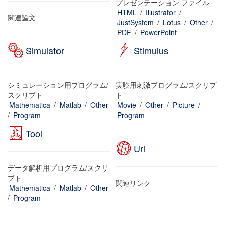
プレゼンテーション ファイル
HTML
/
Illustrator
/
関連論文
JustSystem
/
Lotus
/
Other
/
PDF
/
PowerPoint
Simulator
Stimulus
シミュレーション用プログラム/
実験用刺激プログラム/スクリプ
スクリプト
ト
Mathematica
/
Matlab
/
Other
Movie
/
Other
/
Picture
/
/
Program
Program
Tool
Url
データ解析用プログラム/スクリ
プト
関連リンク
Mathematica
/
Matlab
/
Other
/
Program