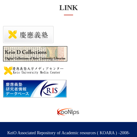
LINK
KeiO Associated Repository of Academic resources ( KOARA ) -2008-