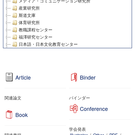
メディア・コミュニケーション研究所
産業研究所
斯道文庫
体育研究所
教職課程センター
福澤研究センター
日本語・日本文化教育センター
アート・センター
外国語教育研究センター
デジタルメディア・コンテンツ統合研究センター
グローバルリサーチインスティテュート
Article
Binder
塾内助成報告書
科学研究費補助金研究成果報告書
21世紀COEプログラム
関連論文
バインダー
慶應義塾大学グローバルCOEプログラム市民社会ガバナンス
Conference
慶應義塾大学グローバルCOEプログラム論理と感性の先端的
Book
博士課程教育リーディングプログラム「超成熟社会発展のサ
学術雑誌掲載論文等(8)
学会発表
その他