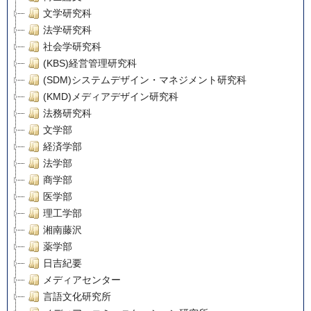
文学研究科
法学研究科
社会学研究科
(KBS)経営管理研究科
(SDM)システムデザイン・マネジメント研究科
(KMD)メディアデザイン研究科
法務研究科
文学部
経済学部
法学部
商学部
医学部
理工学部
湘南藤沢
薬学部
日吉紀要
メディアセンター
言語文化研究所