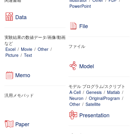
関連書籍
Illustrator
/
Other
/
PDF
/
PowerPoint
Data
File
実験結果の数値データ/画像/動画
など
ファイル
Excel
/
Movie
/
Other
/
Picture
/
Text
Model
Memo
モデル プログラム/スクリプト
A-Cell
/
Genesis
/
Matlab
/
汎用メモバッド
Neuron
/
OriginalProgram
/
Other
/
Satellite
Presentation
Paper