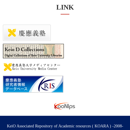
LINK
KeiO Associated Repository of Academic resources ( KOARA ) -2008-