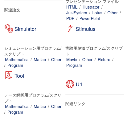
プレゼンテーション ファイル
HTML
/
Illustrator
/
関連論文
JustSystem
/
Lotus
/
Other
/
PDF
/
PowerPoint
Simulator
Stimulus
シミュレーション用プログラム/
実験用刺激プログラム/スクリプ
スクリプト
ト
Mathematica
/
Matlab
/
Other
Movie
/
Other
/
Picture
/
/
Program
Program
Tool
Url
データ解析用プログラム/スクリ
プト
関連リンク
Mathematica
/
Matlab
/
Other
/
Program