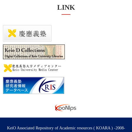
LINK
KeiO Associated Repository of Academic resources ( KOARA ) -2008-