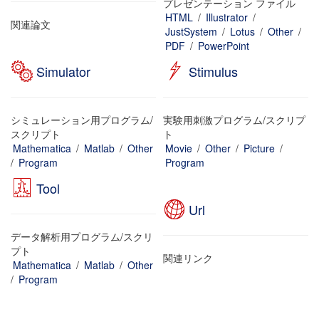
プレゼンテーション ファイル
HTML
/
Illustrator
/
関連論文
JustSystem
/
Lotus
/
Other
/
PDF
/
PowerPoint
Simulator
Stimulus
シミュレーション用プログラム/
実験用刺激プログラム/スクリプ
スクリプト
ト
Mathematica
/
Matlab
/
Other
Movie
/
Other
/
Picture
/
/
Program
Program
Tool
Url
データ解析用プログラム/スクリ
プト
関連リンク
Mathematica
/
Matlab
/
Other
/
Program