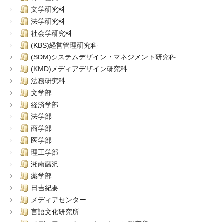
文学研究科
法学研究科
社会学研究科
(KBS)経営管理研究科
(SDM)システムデザイン・マネジメント研究科
(KMD)メディアデザイン研究科
法務研究科
文学部
経済学部
法学部
商学部
医学部
理工学部
湘南藤沢
薬学部
日吉紀要
メディアセンター
言語文化研究所