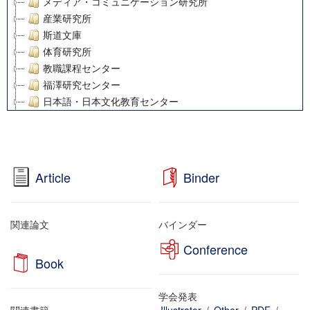
メディア・コミュニケーション研究所
産業研究所
斯道文庫
体育研究所
教職課程センター
福澤研究センター
日本語・日本文化教育センター
アート・センター
外国語教育研究センター
デジタルメディア・コンテンツ統合研究センター
グローバルリサーチインスティテュート
Article
Binder
塾内助成報告書
科学研究費補助金研究成果報告書
21世紀COEプログラム
関連論文
バインダー
慶應義塾大学グローバルCOEプログラム市民社会ガバナンス
Conference
慶應義塾大学グローバルCOEプログラム論理と感性の先端的
Book
博士課程教育リーディングプログラム「超成熟社会発展のサ
学術雑誌掲載論文等(8)
学会発表
その他