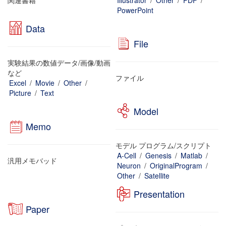
関連書籍
Illustrator
/
Other
/
PDF
/
PowerPoint
Data
File
実験結果の数値データ/画像/動画
など
ファイル
Excel
/
Movie
/
Other
/
Picture
/
Text
Model
Memo
モデル プログラム/スクリプト
A-Cell
/
Genesis
/
Matlab
/
汎用メモバッド
Neuron
/
OriginalProgram
/
Other
/
Satellite
Presentation
Paper