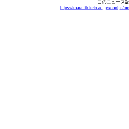
このニュース記
https://koara.lib.keio.ac.jp/xoonips/