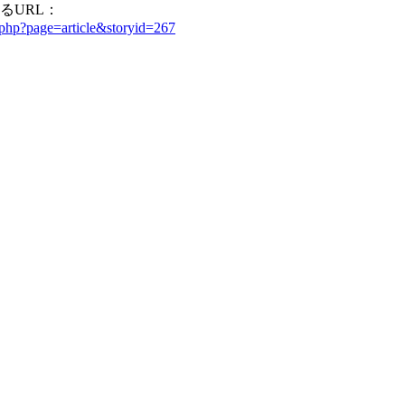
るURL：
ex.php?page=article&storyid=267