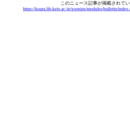
このニュース記事が掲載されてい
https://koara.lib.keio.ac.jp/xoonips/modules/bulletin/ind