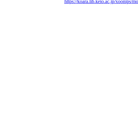
https://koara.lib.keio.ac.jp/xoonips/