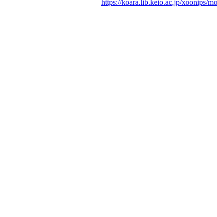
https://koara.lib.keio.ac.jp/xoonips/