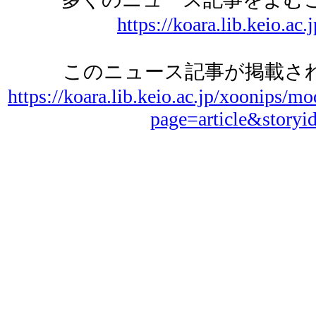
https://koara.lib.keio.ac.
このニュース記事が掲載され
https://koara.lib.keio.ac.jp/xoonips/mo
page=article&storyi