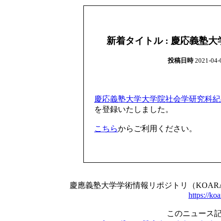
新着タイトル : 慶応義塾大学大
投稿日時
2021-04-0
慶応義塾大学大学院社会学研究科紀要 / 87
を登録いたしました。
こちら
からご利用ください。
慶應義塾大学学術情報リポジトリ（KOA
https://koa
このニュース記