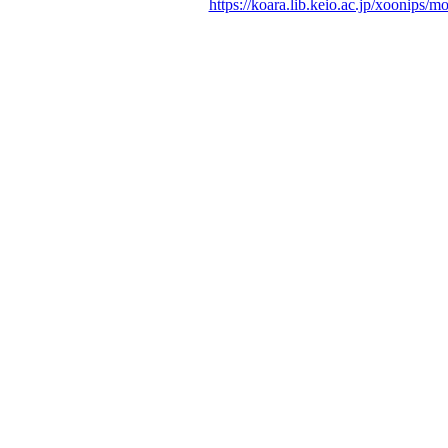
https://koara.lib.keio.ac.jp/xoonips/