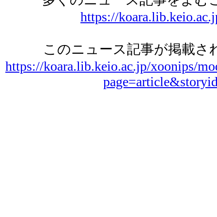
https://koara.lib.keio.ac.
このニュース記事が掲載され
https://koara.lib.keio.ac.jp/xoonips/mo
page=article&storyi