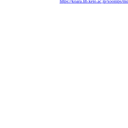
https://koara.lib.keio.ac.jp/xoonips/