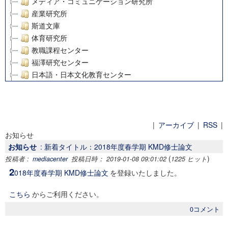
メディア・コミュニケーション研究所
産業研究所
斯道文庫
体育研究所
教職課程センター
福澤研究センター
日本語・日本文化教育センター
アート・センター
外国語教育研究センター
デジタルメディア・コンテンツ統合研究センター
グローバルリサーチインスティテュート
|
アーカイブ
|
RSS
|
お知らせ
塾内助成報告書
お知らせ
: 新着タイトル：2018年度春学期 KMD修士論文
科学研究費補助金研究成果報告書
(
)
投稿者 :
mediacenter
投稿日時： 2019-01-08 09:01:02
1225 ヒット
21世紀COEプログラム
2
018年度春学期 KMD修士論文
を登録いたしました。
慶應義塾大学グローバルCOEプログラム市民社会ガバナンス
慶應義塾大学グローバルCOEプログラム論理と感性の先端的
こちら
からご利用ください。
博士課程教育リーディングプログラム「超成熟社会発展のサ
0コメント
学術雑誌掲載論文等(8)
その他