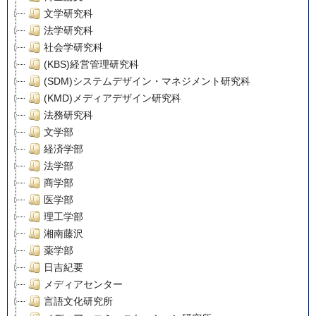
文学研究科
法学研究科
社会学研究科
(KBS)経営管理研究科
(SDM)システムデザイン・マネジメント研究科
(KMD)メディアデザイン研究科
法務研究科
文学部
経済学部
法学部
商学部
医学部
理工学部
湘南藤沢
薬学部
日吉紀要
メディアセンター
言語文化研究所