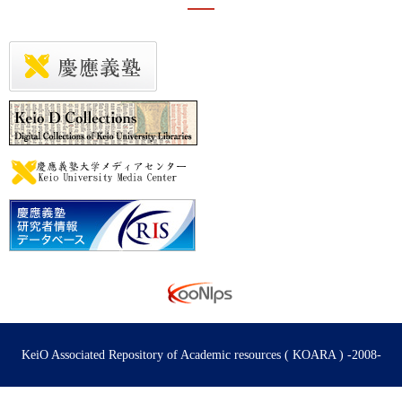
KeiO Associated Repository of Academic resources ( KOARA ) -2008-