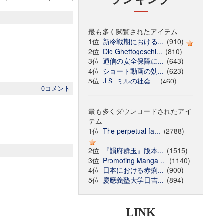
最も多く閲覧されたアイテム
1位
新冷戦期における...
(910)
2位
Die Ghettogeschi...
(810)
3位
通信の安全保障に...
(643)
4位
ショート動画の効...
(623)
5位
J.S. ミルの社会...
(460)
0コメント
最も多くダウンロードされたアイ
テム
1位
The perpetual fa...
(2788)
2位
『韻府群玉』版本...
(1515)
3位
Promoting Manga ...
(1140)
4位
日本における赤痢...
(900)
5位
慶應義塾大学日吉...
(894)
LINK