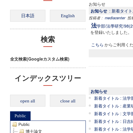
お知らせ
お知らせ
: 新着タイトル :
投稿者 :
mediacenter
投稿日
法
学部/法學研究/98(2025
を登録いたしました。
検索
こちら
からご利用く
全文検索(Googleカスタム検索)
インデックスツリー
お知らせ
新着タイトル : 法学部 / 法
open all
close all
新着タイトル : 産業研究所 /
新着タイトル : 文学部 /
Public
新着タイトル : 日吉紀要 
Public
新着タイトル : 法学研究
博士論文