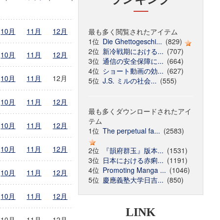
10月
11月
12月
最も多く閲覧されたアイテム
1位
Die Ghettogeschi...
(829)
2位
新冷戦期における...
(707)
10月
11月
12月
3位
通信の安全保障に...
(664)
4位
ショート動画の効...
(627)
10月
11月
12月
5位
J.S. ミルの社会...
(555)
10月
11月
12月
最も多くダウンロードされたアイ
テム
10月
11月
12月
1位
The perpetual fa...
(2583)
10月
11月
12月
2位
『韻府群玉』版本...
(1531)
3位
日本における赤痢...
(1191)
4位
Promoting Manga ...
(1046)
10月
11月
12月
5位
慶應義塾大学日吉...
(850)
10月
11月
12月
LINK
10月
11月
12月