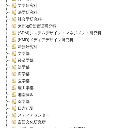
文学研究科
法学研究科
社会学研究科
(KBS)経営管理研究科
(SDM)システムデザイン・マネジメント研究科
(KMD)メディアデザイン研究科
法務研究科
文学部
経済学部
法学部
商学部
医学部
理工学部
湘南藤沢
薬学部
日吉紀要
メディアセンター
言語文化研究所