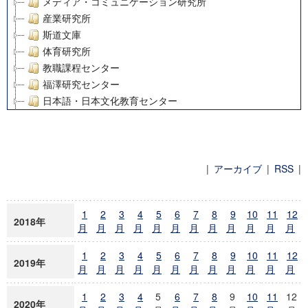
メディア・コミュニケーション研究所
産業研究所
斯道文庫
体育研究所
教職課程センター
福澤研究センター
日本語・日本文化教育センター
アート・センター
外国語教育研究センター
デジタルメディア・コンテンツ統合研究センター
グローバルリサーチインスティテュート
|
アーカイブ
|
RSS
|
塾内助成報告書
ニュースアーカイブ
科学研究費補助金研究成果報告書
1
2
3
4
5
6
7
8
9
10
11
12
21世紀COEプログラム
2018年
月
月
月
月
月
月
月
月
月
月
月
月
慶應義塾大学グローバルCOEプログラム市民社会ガバナンス
慶應義塾大学グローバルCOEプログラム論理と感性の先端的
1
2
3
4
5
6
7
8
9
10
11
12
2019年
博士課程教育リーディングプログラム「超成熟社会発展のサ
月
月
月
月
月
月
月
月
月
月
月
月
学術雑誌掲載論文等(8)
1
2
3
4
5
6
7
8
9
10
11
12
その他
2020年