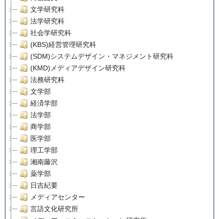
文学研究科
法学研究科
社会学研究科
(KBS)経営管理研究科
(SDM)システムデザイン・マネジメント研究科
(KMD)メディアデザイン研究科
法務研究科
文学部
経済学部
法学部
商学部
医学部
理工学部
湘南藤沢
薬学部
日吉紀要
メディアセンター
言語文化研究所