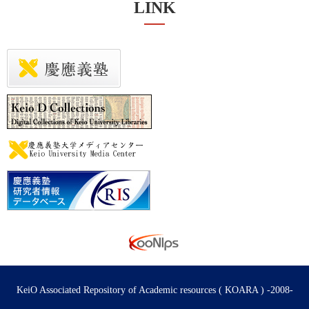
LINK
KeiO Associated Repository of Academic resources ( KOARA ) -2008-