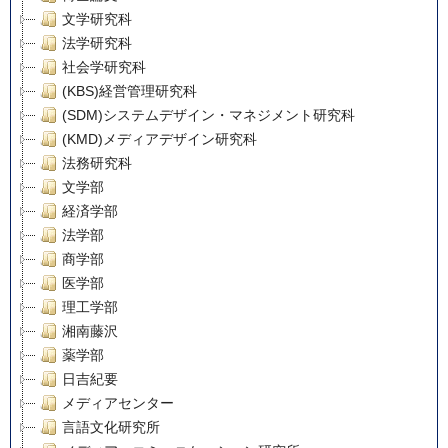
文学研究科
法学研究科
社会学研究科
(KBS)経営管理研究科
(SDM)システムデザイン・マネジメント研究科
(KMD)メディアデザイン研究科
法務研究科
文学部
経済学部
法学部
商学部
医学部
理工学部
湘南藤沢
薬学部
日吉紀要
メディアセンター
言語文化研究所