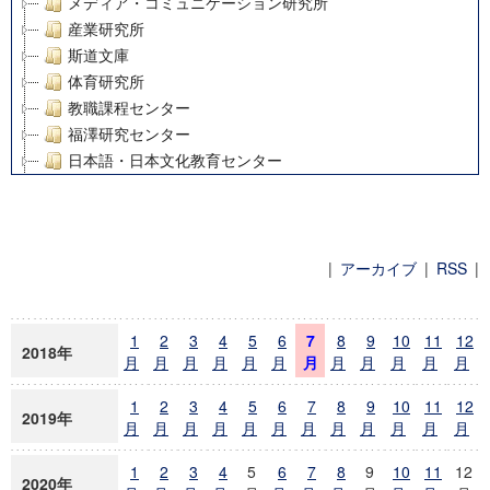
メディア・コミュニケーション研究所
産業研究所
斯道文庫
体育研究所
教職課程センター
福澤研究センター
日本語・日本文化教育センター
アート・センター
外国語教育研究センター
デジタルメディア・コンテンツ統合研究センター
グローバルリサーチインスティテュート
|
アーカイブ
|
RSS
|
塾内助成報告書
ニュースアーカイブ
科学研究費補助金研究成果報告書
1
2
3
4
5
6
7
8
9
10
11
12
21世紀COEプログラム
2018年
月
月
月
月
月
月
月
月
月
月
月
月
慶應義塾大学グローバルCOEプログラム市民社会ガバナンス
慶應義塾大学グローバルCOEプログラム論理と感性の先端的
1
2
3
4
5
6
7
8
9
10
11
12
2019年
博士課程教育リーディングプログラム「超成熟社会発展のサ
月
月
月
月
月
月
月
月
月
月
月
月
学術雑誌掲載論文等(8)
1
2
3
4
5
6
7
8
9
10
11
12
その他
2020年